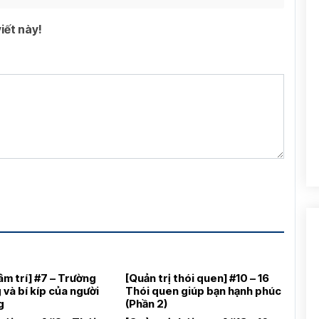
iết này!
tâm trí] #7 – Trường
[Quản trị thói quen] #10 – 16
 và bí kíp của người
Thói quen giúp bạn hạnh phúc
g
(Phần 2)