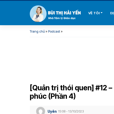
VỀ TÔI
D
Trang chủ
»
Podcast
»
[Quản trị thói quen] #12 
phúc (Phần 4)
Uyên
15:08 - 13/10/2023