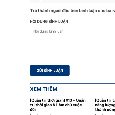
Trở thành người đầu tiên bình luận cho bài v
NỘI DUNG BÌNH LUẬN
XEM THÊM
[Quản trị thời gian] #13 – Quản
[Quản trị 
trị thời gian & Làm chủ cuộc
năng lượng
đời
thành côn