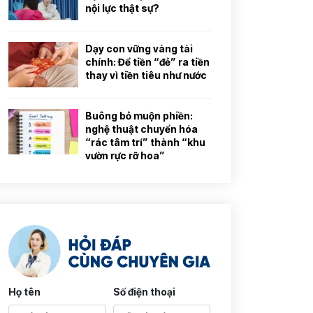
nội lực thật sự?
Dạy con vững vàng tài
chính: Để tiền “đẻ” ra tiền
thay vì tiền tiêu như nước
Buông bỏ muộn phiền:
nghệ thuật chuyển hóa
“rác tâm trí” thành “khu
vườn rực rỡ hoa”
Họ tên
Số điện thoại