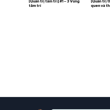
[Quản trị tâm trí] #1 – 3 Vùng
[Quản trị 
tâm trí
quen và t