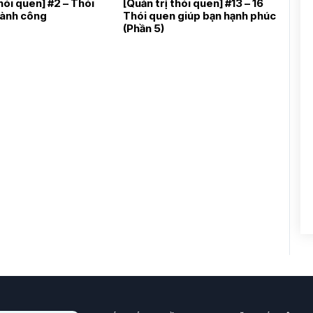
thói quen] #2 – Thói
[Quản trị thói quen] #13 – 16
hành công
Thói quen giúp bạn hạnh phúc
(Phần 5)