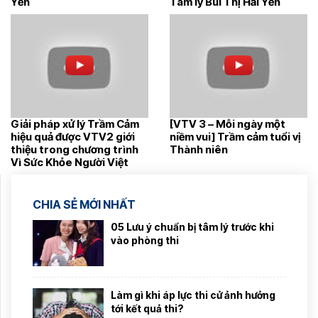
Yến
Tâm lý Bùi Thị Hải Yến
Giải pháp xử lý Trầm Cảm
[VTV 3 – Mỗi ngày một
hiệu quả được VTV2 giới
niềm vui] Trầm cảm tuổi vị
thiệu trong chương trình
Thành niên
Vì Sức Khỏe Người Việt
CHIA SẺ MỚI NHẤT
05 Lưu ý chuẩn bị tâm lý trước khi
vào phòng thi
Làm gì khi áp lực thi cử ảnh hưởng
tới kết quả thi?