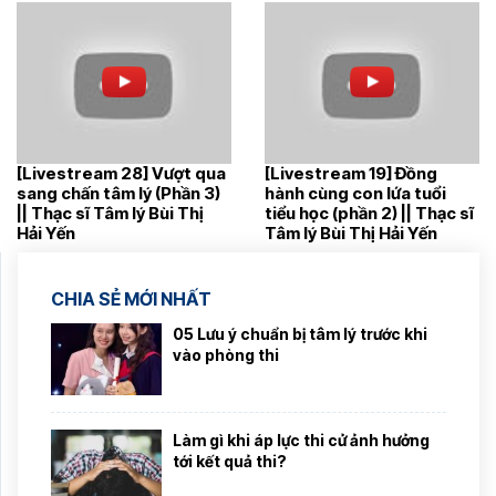
[Livestream 28] Vượt qua
[Livestream 19] Đồng
sang chấn tâm lý (Phần 3)
hành cùng con lứa tuổi
|| Thạc sĩ Tâm lý Bùi Thị
tiểu học (phần 2) || Thạc sĩ
Hải Yến
Tâm lý Bùi Thị Hải Yến
CHIA SẺ MỚI NHẤT
05 Lưu ý chuẩn bị tâm lý trước khi
vào phòng thi
Làm gì khi áp lực thi cử ảnh hưởng
tới kết quả thi?