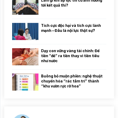
Làm gì khi áp lực thi cử ảnh hưởng
tới kết quả thi?
Tích cực độc hại và tích cực lành
mạnh – Đâu là nội lực thật sự?
Dạy con vững vàng tài chính: Để
tiền “đẻ” ra tiền thay vì tiền tiêu
như nước
Buông bỏ muộn phiền: nghệ thuật
chuyển hóa “rác tâm trí” thành
“khu vườn rực rỡ hoa”