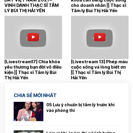
VINH DANH THẠC SĨ TÂM
cho doanh nhân || Thạc sĩ
LÝ BÙI THỊ HẢI YẾN
Tâm lý Bùi Thị Hải Yến
[Livestream17] Chìa khóa
[Livestream 13] Phép màu
yêu thương bạn đời vô điều
cuộc sống và lòng biết ơn
kiện || Thạc sĩ Tâm lý Bùi
|| Thạc sĩ Tâm lý Bùi Thị
Thị Hải Yến
Hải Yến
CHIA SẺ MỚI NHẤT
05 Lưu ý chuẩn bị tâm lý trước khi
vào phòng thi