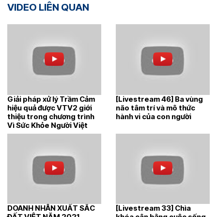
VIDEO LIÊN QUAN
Giải pháp xử lý Trầm Cảm
[Livestream 46] Ba vùng
hiệu quả được VTV2 giới
não tâm trí và mô thức
thiệu trong chương trình
hành vi của con người
Vì Sức Khỏe Người Việt
DOANH NHÂN XUẤT SẮC
[Livestream 33] Chìa
ĐẤT VIỆT NĂM 2021 –
khóa cân bằng cuộc sống