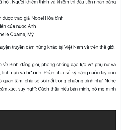
ã hội. Người khiếm thính và khiếm thị đầu tiên nhận bằng
 được trao giải Nobel Hòa bình
tiên của nước Anh
chelle Obama, Mỹ
uyện truyền cảm hứng khác tại Việt Nam và trên thế giới.
p về Bình đẳng giới, phòng chống bạo lực với phụ nữ và
 tích cực và hữu ích. Phần chia sẻ kỹ năng nuôi dạy con
bộ quan tâm, chia sẻ sôi nổi trong chương trình như: Nghệ
, cảm xúc, suy nghĩ; Cách thấu hiểu bản mình, bố mẹ mình