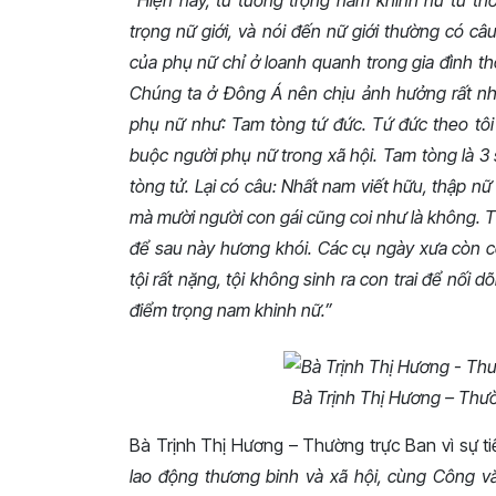
“Hiện nay, tư tưởng trọng nam khinh nữ từ th
trọng nữ giới, và nói đến nữ giới thường có câ
của phụ nữ chỉ ở loanh quanh trong gia đình th
Chúng ta ở Đông Á nên chịu ảnh hưởng rất nh
phụ nữ như: Tam tòng tứ đức. Tứ đức theo tôi t
buộc người phụ nữ trong xã hội. Tam tòng là 3 
tòng tử. Lại có câu: Nhất nam viết hữu, thập nữ 
mà mười người con gái cũng coi như là không. T
để sau này hương khói. Các cụ ngày xưa còn có 
tội rất nặng, tội không sinh ra con trai để nối 
điểm trọng nam khinh nữ.”
Bà Trịnh Thị Hương – Thườ
Bà Trịnh Thị Hương – Thường trực Ban vì sự t
lao động thương binh và xã hội, cùng Công v