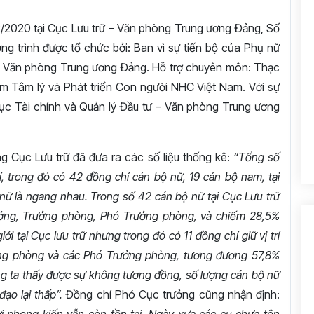
12/2020 tại Cục Lưu trữ – Văn phòng Trung ương Đảng, Số
g trình được tổ chức bởi: Ban vì sự tiến bộ của Phụ nữ
ư – Văn phòng Trung ương Đảng. Hỗ trợ chuyên môn: Thạc
âm Tâm lý và Phát triển Con người NHC Việt Nam. Với sự
ục Tài chính và Quản lý Đầu tư – Văn phòng Trung ương
g Cục Lưu trữ đã đưa ra các số liệu thống kê:
“Tổng số
í, trong đó có 42 đồng chí cán bộ nữ, 19 cán bộ nam, tại
– nữ là ngang nhau. Trong số 42 cán bộ nữ tại Cục Lưu trữ
trưởng, Trưởng phòng, Phó Trưởng phòng, và chiếm 28,5%
i tại Cục lưu trữ nhưng trong đó có 11 đồng chí giữ vị trí
ởng phòng và các Phó Trưởng phòng, tương đương 57,8%
ng ta thấy được sự không tương đồng, số lượng cán bộ nữ
ạo lại thấp”.
Đồng chí Phó Cục trưởng cũng nhận định: