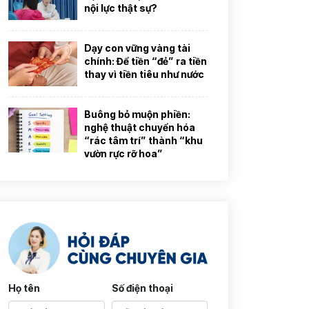
nội lực thật sự?
Dạy con vững vàng tài
chính: Để tiền “đẻ” ra tiền
thay vì tiền tiêu như nước
Buông bỏ muộn phiền:
nghệ thuật chuyển hóa
“rác tâm trí” thành “khu
vườn rực rỡ hoa”
Họ tên
Số điện thoại