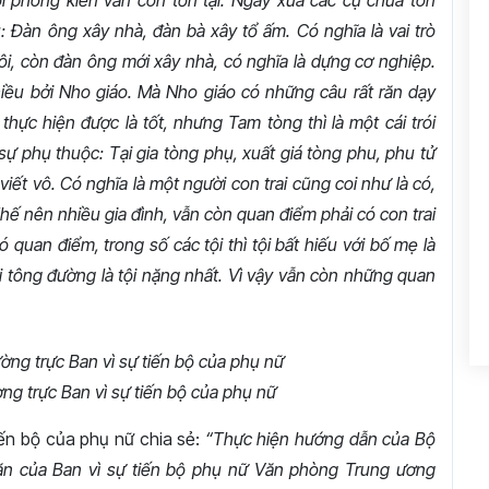
ời phong kiến vẫn còn tồn tại. Ngày xưa các cụ chưa tôn
u: Đàn ông xây nhà, đàn bà xây tổ ấm. Có nghĩa là vai trò
ôi, còn đàn ông mới xây nhà, có nghĩa là dựng cơ nghiệp.
iều bởi Nho giáo. Mà Nho giáo có những câu rất răn dạy
hực hiện được là tốt, nhưng Tam tòng thì là một cái trói
sự phụ thuộc: Tại gia tòng phụ, xuất giá tòng phu, phu tử
viết vô. Có nghĩa là một người con trai cũng coi như là có,
hế nên nhiều gia đình, vẫn còn quan điểm phải có con trai
quan điểm, trong số các tội thì tội bất hiếu với bố mẹ là
dõi tông đường là tội nặng nhất. Vì vậy vẫn còn những quan
ng trực Ban vì sự tiến bộ của phụ nữ
iến bộ của phụ nữ chia sẻ:
“Thực hiện hướng dẫn của Bộ
ăn của Ban vì sự tiến bộ phụ nữ Văn phòng Trung ương