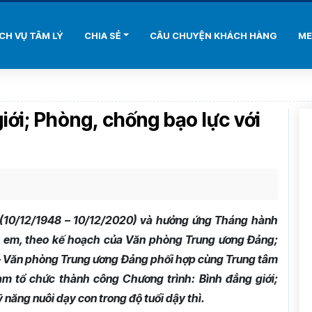
ỊCH VỤ TÂM LÝ
CHIA SẺ
CÂU CHUYỆN KHÁCH HÀNG
ME
iới; Phòng, chống bạo lực với
(10/12/1948 – 10/12/2020) và hưởng ứng Tháng hành
ẻ em, theo kế hoạch của Văn phòng Trung ương Đảng;
ư – Văn phòng Trung ương Đảng phối hợp cùng Trung tâm
am tổ chức thành công Chương trình: Bình đẳng giới;
 năng nuôi dạy con trong độ tuổi dậy thì.