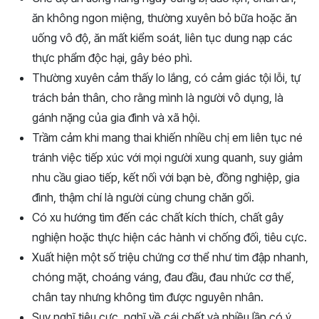
ăn không ngon miệng, thường xuyên bỏ bữa hoặc ăn
uống vô độ, ăn mất kiểm soát, liên tục dung nạp các
thực phẩm độc hại, gây béo phì.
Thường xuyên cảm thấy lo lắng, có cảm giác tội lỗi, tự
trách bản thân, cho rằng mình là người vô dụng, là
gánh nặng của gia đình và xã hội.
Trầm cảm khi mang thai khiến nhiều chị em liên tục né
tránh việc tiếp xúc với mọi người xung quanh, suy giảm
nhu cầu giao tiếp, kết nối với bạn bè, đồng nghiệp, gia
đình, thậm chí là người cùng chung chăn gối.
Có xu hướng tìm đến các chất kích thích, chất gây
nghiện hoặc thực hiện các hành vi chống đối, tiêu cực.
Xuất hiện một số triệu chứng cơ thể như tim đập nhanh,
chóng mặt, choáng váng, đau đầu, đau nhức cơ thể,
chân tay nhưng không tìm được nguyên nhân.
Suy nghĩ tiêu cực, nghĩ về cái chết và nhiều lần có ý