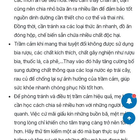
các món ăn dễ tiêu hóa. Nếu cảm thấy chán ăn, bạn
cũng nên chia nhỏ bữa ăn ra nhiều lần để đảm bảo tốt
nguồn dinh dưỡng cần thiết cho cơ thể và thai nhi.
Đồng thời, cần tránh xa các loại thức ăn nhanh, đồ ăn
đóng hộp, chế biến sẵn chứa nhiều chất độc hại.
Trầm cảm khi mang thai tuyệt đối không được sử dụng
bia rượu, các chất kích thích, chất gây nghiện như rượu
bia, thuốc lá, cà phê,…Thay vào đó hãy tăng cường bổ
sung dưỡng chất thông qua các loại nước ép trái cây,
rau củ để chống lại sự ảnh hưởng của trầm cảm, giúp
sức khỏe nhanh chóng phục hồi tốt hơn.
Để phòng tránh và điều trị trầm cảm hiệu quả, mẹ bầu
3
cần học cách chia sẻ nhiều hơn với những người xung
quanh. Việc cứ mãi giấu kín những buồn bã, mệt mỏi
trong lòng chỉ khiến cho tâm trạng càng trở nên tồi tệ
hơn. Hãy thử tìm kiếm một ai đó mà bạn thực sự tin