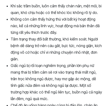
Khí sắc trầm buồn, luôn cảm thấy chán nản, mệt mỏi, bi
quan, khó chịu hoặc có thể khóc lóc không rõ lý do.
Không còn cảm thấy hứng thú với bất kỳ hoạt động
nào, kể cả những lĩnh vực, hoạt động mà bản thân đã
từng rất yêu thích trước đây.
Tâm trạng thay đổi bất thường, khó kiểm soát. Người
bệnh dễ dàng trở nên cáu gắt, bực tức, nóng giận, kích
động vô cớ hoặc chỉ vì những chuyện nhỏ nhặt, đơn
giản.
Giấc ngủ bị rối loạn nghiêm trọng, phần lớn phụ nữ
mang thai bị trầm cảm sẽ rơi vào trạng thái mất ngủ,
trằn trọc không ngủ được, hay mơ gặp ác mộng, dễ
tỉnh giấc nửa đêm và không ngủ lại được. Một số
trường hợp khác có thể ngủ liên tục, buồn ngủ cả ngày
lẫn đêm, ngủ quá mức.
Chế độ ăn uống hàng ngày cũng bị đảo lộn, chán ăn,