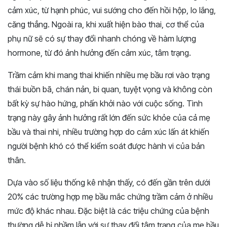
cảm xúc, từ hạnh phúc, vui sướng cho đến hồi hộp, lo lắng,
căng thẳng. Ngoài ra, khi xuất hiện bào thai, cơ thể của
phụ nữ sẽ có sự thay đổi nhanh chóng về hàm lượng
hormone, từ đó ảnh hưởng đến cảm xúc, tâm trạng.
Trầm cảm khi mang thai khiến nhiều mẹ bầu rơi vào trạng
thái buồn bã, chán nản, bi quan, tuyệt vọng và không còn
bất kỳ sự hào hứng, phấn khởi nào với cuộc sống. Tình
trạng này gây ảnh hưởng rất lớn đến sức khỏe của cả mẹ
bầu và thai nhi, nhiều trường hợp do cảm xúc lấn át khiến
người bệnh khó có thể kiểm soát được hành vi của bản
thân.
Dựa vào số liệu thống kê nhận thấy, có đến gần trên dưới
20% các trường hợp mẹ bầu mắc chứng trầm cảm ở nhiều
mức độ khác nhau. Đặc biệt là các triệu chứng của bệnh
thường dễ bị nhầm lẫn với sự thay đổi tâm trạng của mẹ bầu