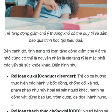
Trẻ tăng động giảm chú ý thường khó có thể duy trì và đảm
bảo quá trình học tập hiệu quả.
Bên cạnh đó, tình trạng rối loạn tăng động giảm chú ý ở trẻ
nhỏ cũng có thể là nguyên nhân là gia tăng tỷ lệ mắc phải
các vấn đề sức khỏe khác. Điển hình như:
Rối loạn cư xử (Conduct disorder):
Trẻ có xu hướng
thực hiện các hành vi bốc đồng, chống đối xã hội,
phạm pháp như hủy hoại tài sản người khác, hành hạ
động vật, dùng bạo lực, trộm cướp, đe dọa, hành hung,
…
Rối loạn thách thức chống đối (ODD):
Người bệnh sẽ