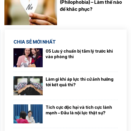
(Philophobia) – Làm thế nào
để khắc phục?
CHIA SẺ MỚI NHẤT
05 Lưu ý chuẩn bị tâm lý trước khi
vào phòng thi
Làm gì khi áp lực thi cử ảnh hưởng
tới kết quả thi?
Tích cực độc hại và tích cực lành
mạnh – Đâu là nội lực thật sự?