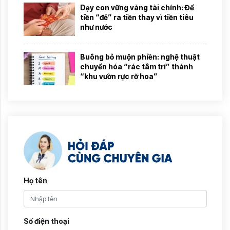
Dạy con vững vàng tài chính: Để
tiền “đẻ” ra tiền thay vì tiền tiêu
như nước
Buông bỏ muộn phiền: nghệ thuật
chuyển hóa “rác tâm trí” thành
“khu vườn rực rỡ hoa”
Họ tên
Số điện thoại