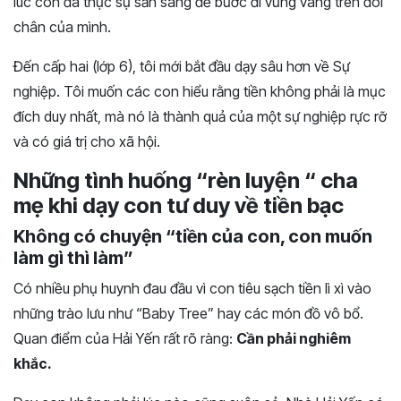
lúc con đã thực sự sẵn sàng để bước đi vững vàng trên đôi
chân của mình.
Đến cấp hai (lớp 6), tôi mới bắt đầu dạy sâu hơn về Sự
nghiệp. Tôi muốn các con hiểu rằng tiền không phải là mục
đích duy nhất, mà nó là thành quả của một sự nghiệp rực rỡ
và có giá trị cho xã hội.
Những tình huống “rèn luyện “ cha
mẹ khi dạy con tư duy về tiền bạc
Không có chuyện “tiền của con, con muốn
làm gì thì làm”
Có nhiều phụ huynh đau đầu vì con tiêu sạch tiền lì xì vào
những trào lưu như “Baby Tree” hay các món đồ vô bổ.
Quan điểm của Hải Yến rất rõ ràng:
Cần phải nghiêm
khắc.