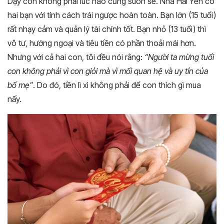
Dạy con không phải lúc nào cũng suôn sẻ. Nhà Hải Yến có
hai bạn với tính cách trái ngược hoàn toàn. Bạn lớn (15 tuổi)
rất nhạy cảm và quản lý tài chính tốt. Bạn nhỏ (13 tuổi) thì
vô tư, hướng ngoại và tiêu tiền có phần thoải mái hơn.
Nhưng với cả hai con, tôi đều nói rằng:
“Người ta mừng tuổi
con không phải vì con giỏi mà vì mối quan hệ và uy tín của
bố mẹ”
. Do đó, tiền lì xì không phải để con thích gì mua
nấy.