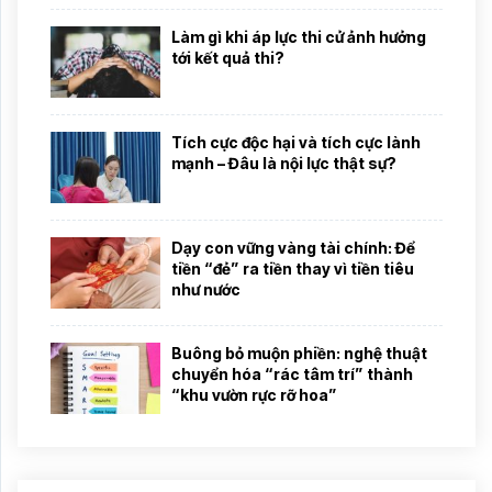
Làm gì khi áp lực thi cử ảnh hưởng
tới kết quả thi?
Tích cực độc hại và tích cực lành
mạnh – Đâu là nội lực thật sự?
Dạy con vững vàng tài chính: Để
tiền “đẻ” ra tiền thay vì tiền tiêu
như nước
Buông bỏ muộn phiền: nghệ thuật
chuyển hóa “rác tâm trí” thành
“khu vườn rực rỡ hoa”