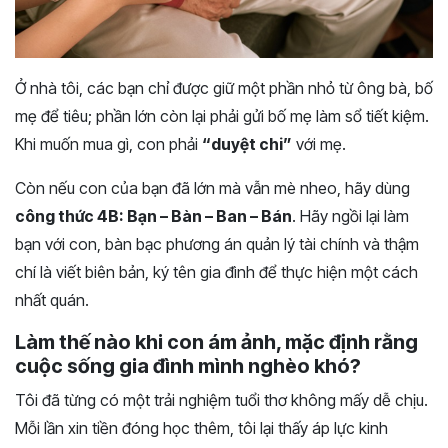
Ở nhà tôi, các bạn chỉ được giữ một phần nhỏ từ ông bà, bố
mẹ để tiêu; phần lớn còn lại phải gửi bố mẹ làm sổ tiết kiệm.
Khi muốn mua gì, con phải
“duyệt chi”
với mẹ.
Còn nếu con của bạn đã lớn mà vẫn mè nheo, hãy dùng
công thức 4B: Bạn – Bàn – Ban – Bán
. Hãy ngồi lại làm
bạn với con, bàn bạc phương án quản lý tài chính và thậm
chí là viết biên bản, ký tên gia đình để thực hiện một cách
nhất quán.
Làm thế nào khi con ám ảnh, mặc định rằng
cuộc sống gia đình mình nghèo khó?
Tôi đã từng có một trải nghiệm tuổi thơ không mấy dễ chịu.
Mỗi lần xin tiền đóng học thêm, tôi lại thấy áp lực kinh