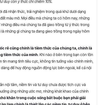
ư duy còn ý thức chỉ chiếm 10%.
ời đã nhận thức, trải nghiệm trong quá khứ dưới dạng
h đất màu mỡ. Mọi điều mà chúng ta có hôm nay, những
ừ những điều mà chúng ta đã gieo trồng từ ý thức trong
ai là những gì chúng ta đang gieo trồng trong ngày hôm
gốc rễ cũng chính là tiềm thức của chúng ta, chính là
ng tiềm thức của mình
. Khi nào ở bên trong bạn còn tồn
m tin mang tính tiêu cực, không tin tưởng vào chính mình,
ễ dàng để huy động nguồn động lực bên ngoài, kể cả nội
ẫn nội tâm, niềm tin và tư duy chưa được tích cực và
a hưởng ứng những ước mơ, những khát khao của chính
i khó khăn trong cuộc sống bắt buộc bạn phải giải
ần làm chính là thiết lập các niềm tin, tư duy ở bên