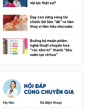
nội lực thật sự?
Dạy con vững vàng tài
chính: Để tiền “đẻ” ra tiền
thay vì tiền tiêu như nước
Buông bỏ muộn phiền:
nghệ thuật chuyển hóa
“rác tâm trí” thành “khu
vườn rực rỡ hoa”
Họ tên
Số điện thoại