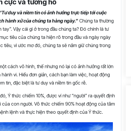
ch cực và tương hỗ
“Tư duy và niềm tin có ảnh hưởng trực tiếp tới cuộc
ách hành xử của chúng ta hàng ngày.”
Chúng ta thường
n tay”. Vậy cái gì ở trong đầu chúng ta? Đó chính là tư
 mục tiêu của chúng ta hiện rõ trong đầu và ngày ngày
 tiêu, vì ước mơ đó, chúng ta sẽ nắm giữ chúng trong
một cách vô hình, thế nhưng nó lại có ảnh hưởng rất lớn
 hành vi. Hiểu đơn giản, cách bạn làm việc, hoạt động
 tin, đặc biệt là tư duy và niềm tin gốc rễ.
đó, Ý thức chiếm 10%, được ví như “người” ra quyết định
nói của con người. Vô thức chiếm 90% hoạt động của tâm
mệnh lệnh và thực hiện theo quyết định của Ý thức.