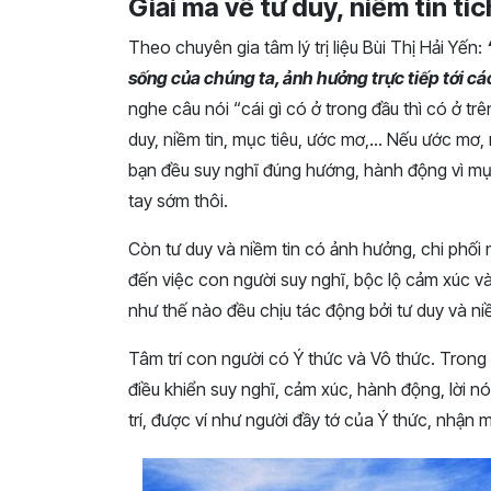
Giải mã về tư duy, niềm tin tí
Theo chuyên gia tâm lý trị liệu Bùi Thị Hải Yến:
sống của chúng ta, ảnh hưởng trực tiếp tới c
nghe câu nói “cái gì có ở trong đầu thì có ở trê
duy, niềm tin, mục tiêu, ước mơ,… Nếu ước mơ,
bạn đều suy nghĩ đúng hướng, hành động vì mục
tay sớm thôi.
Còn tư duy và niềm tin có ảnh hưởng, chi phối 
đến việc con người suy nghĩ, bộc lộ cảm xúc và
như thế nào đều chịu tác động bởi tư duy và niềm
Tâm trí con người có Ý thức và Vô thức. Trong 
điều khiển suy nghĩ, cảm xúc, hành động, lời 
trí, được ví như người đầy tớ của Ý thức, nhận 