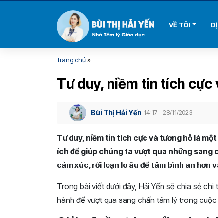
VỀ TÔI
D
Trang chủ
»
Tư duy, niềm tin tích cực
Bùi Thị Hải Yến
14:17 - 28/11/2023
Tư duy, niềm tin tích cực và tương hỗ là mộ
ích để giúp chúng ta vượt qua những sang ch
cảm xúc, rối loạn lo âu để tâm bình an hơn
Trong bài viết dưới đây, Hải Yến sẽ chia sẻ chi 
hành để vượt qua sang chấn tâm lý trong cuộc