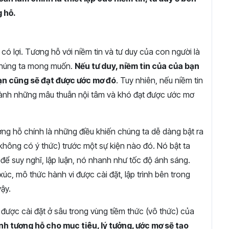
g hỗ.
ó lợi. Tương hỗ với niềm tin và tư duy của con người là
 chúng ta mong muốn.
Nếu tư duy, niềm tin của của bạn
ạn cũng sẽ đạt được ước mơ đó
. Tuy nhiên, nếu niềm tin
hành những mâu thuẫn nội tâm và khó đạt được ước mơ
ương hỗ chính là những điều khiến chúng ta dễ dàng bật ra
không có ý thức) trước một sự kiện nào đó. Nó bật ta
ể suy nghĩ, lập luận, nó nhanh như tốc độ ánh sáng.
c, mô thức hành vi được cài đặt, lập trình bên trong
ậy.
 được cài đặt ở sâu trong vùng tiềm thức (vô thức) của
nh tương hỗ cho mục tiêu, lý tưởng, ước mơ sẽ tạo