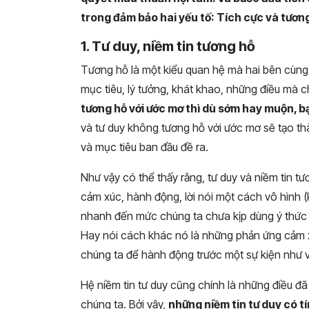
trong đảm bảo hai yếu tố: Tích cực và tươn
1. Tư duy, niềm tin tương hỗ
Tương hỗ là một kiểu quan hệ mà hai bên cùng c
mục tiêu, lý tưởng, khát khao, những điều mà
tương hỗ với ước mơ thì dù sớm hay muộn, b
và tư duy không tương hỗ với ước mơ sẽ tạo t
và mục tiêu ban đầu đề ra.
Như vậy có thể thấy rằng, tư duy và niềm tin t
cảm xúc, hành động, lời nói một cách vô hình (
nhanh đến mức chúng ta chưa kịp dùng ý thức đ
Hay nói cách khác nó là những phản ứng cảm xú
chúng ta để hành động trước một sự kiện như v
Hệ niềm tin tư duy cũng chính là những điều đã
chúng ta. Bởi vậy,
những niềm tin tư duy có tí