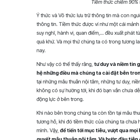
Tiềm thức chiếm 90% t
Ý thức và Vô thức lưu trữ thông tin mà con ngư
thông tin. Tiềm thức được ví như một cái mản
suy nghĩ, hành vi, quan điểm,… đều xuất phát t
quá khứ. Và mọi thứ chúng ta có trong tương l
nay.
Như vậy có thể thấy rằng,
tư duy và niềm tin 
hệ những điều mà chúng ta cài đặt bên tro
tại những mâu thuẫn nội tâm, những tư duy, niề
không có sự hướng tới, khi đó bạn vẫn chưa d
động lực ở bên trong.
Khi nào bên trong chúng ta còn tồn tại mâu thu
tương hỗ, khi đó tiềm thức của chúng ta chư
mình. Vậy,
để tiến tới mục tiêu, vượt qua mọ
quyết mâu thuẫn nội tâm. Và bước đầu tiên c