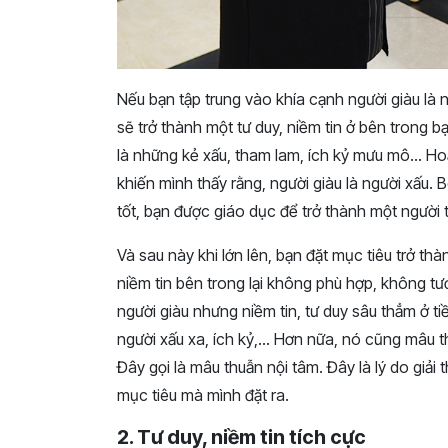
Nếu bạn tập trung vào khía cạnh người giàu là 
sẽ trở thành một tư duy, niềm tin ở bên trong b
là những kẻ xấu, tham lam, ích kỷ mưu mô… Hoặ
khiến mình thấy rằng, người giàu là người xấu
tốt, bạn được giáo dục để trở thành một người t
Và sau này khi lớn lên, bạn đặt mục tiêu trở th
niềm tin bên trong lại không phù hợp, không t
người giàu nhưng niềm tin, tư duy sâu thẳm ở ti
người xấu xa, ích kỷ,… Hơn nữa, nó cũng mâu t
Đây gọi là mâu thuẫn nội tâm. Đây là lý do giả
mục tiêu mà mình đặt ra.
2. Tư duy, niềm tin tích cực