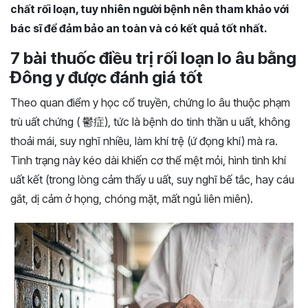
chất rối loạn, tuy nhiên người bệnh nên tham khảo với
bác sĩ để đảm bảo an toàn và có kết quả tốt nhất.
7 bài thuốc điều trị rối loạn lo âu bằng
Đông y được đánh giá tốt
Theo quan điểm y học cổ truyền, chứng lo âu thuộc phạm
trù uất chứng ( 鬱症), tức là bệnh do tinh thần u uất, không
thoải mái, suy nghĩ nhiều, làm khí trệ (ứ đọng khí) mà ra.
Tình trạng này kéo dài khiến cơ thể mệt mỏi, hình tình khí
uất kết (trong lòng cảm thấy u uất, suy nghĩ bế tắc, hay cáu
gắt, dị cảm ở họng, chóng mặt, mất ngủ liên miên).