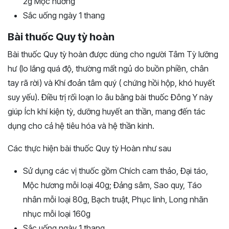
2g Mộc hương
Sắc uống ngày 1 thang
Bài thuốc Quy tỳ hoàn
Bài thuốc Quy tỳ hoàn được dùng cho người Tâm Tỳ lưỡng
hư (lo lắng quá độ, thường mất ngủ do buồn phiền, chân
tay rã rời) và Khí đoản tâm quý ( chứng hồi hộp, khó huyết
suy yếu). Điều trị rối loạn lo âu bằng bài thuốc Đông Y này
giúp Ích khí kiện tỳ, dưỡng huyết an thần, mang đến tác
dụng cho cả hệ tiêu hóa và hệ thần kinh.
Các thực hiện bài thuốc Quy tỳ Hoàn như sau
Sử dụng các vị thuốc gồm Chích cam thảo, Đại táo,
Mộc hương mỗi loại 40g; Đảng sâm, Sao quy, Táo
nhân mỗi loại 80g, Bạch truật, Phục linh, Long nhãn
nhục mỗi loại 160g
Sắc uống ngày 1 thang