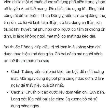
Viễn chí là một vị thuốc được sử dụng phổ biến trong y học
cổ truyền vì có thể mang đến nhiều tác dụng tốt đồng thời
cũng rất dễ tìm kiếm. Theo Đông y, viễn chí có vị đắng, the,
tính ôn, có lợi về kinh tâm, thận, có tác dụng an thần, ích
trí, bổ khí huyết, rất phù hợp cho người có tâm trí không ổn
định, lo lắng không ngơi, mệt mỏi do mất ngủ kéo dài.
Bài thuốc Đông y giúp điều trị rối loạn lo âu bằng viễn chí
được thực hiện khá đơn giản. Có hai cách mà người bệnh
có thể tham khảo như sau
Cách 1: dùng viễn chí phơi khô, tán bột, để nơi thoáng
mát. Mỗi ngày dùng 8g bột pha cùng nước cơm, 2 lần/
ngày để thấy hiệu quả tốt nhất.
Cách 2: Chuẩn bị các dược liệu gồm viễn chí, Quy bàn,
Long cốt 10g mỗi loại sắc cùng 3g xương bồ để sử
dụng hằng ngày.