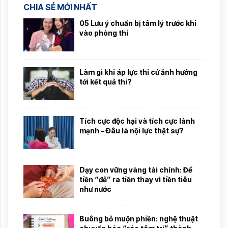
CHIA SẺ MỚI NHẤT
05 Lưu ý chuẩn bị tâm lý trước khi
vào phòng thi
Làm gì khi áp lực thi cử ảnh hưởng
tới kết quả thi?
Tích cực độc hại và tích cực lành
mạnh – Đâu là nội lực thật sự?
Dạy con vững vàng tài chính: Để
tiền “đẻ” ra tiền thay vì tiền tiêu
như nước
Buông bỏ muộn phiền: nghệ thuật