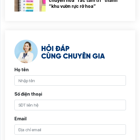
chuyển hóa “rác tâm trí” thành
“khu vườn rực rỡ hoa”
Họ tên
Số điện thoại
Email