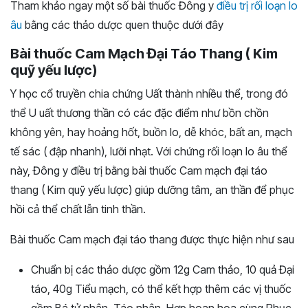
Tham khảo ngay một số bài thuốc Đông y
điều trị rối loạn lo
âu
bằng các thảo dược quen thuộc dưới đây
Bài thuốc Cam Mạch Đại Táo Thang ( Kim
quỹ yếu lược)
Y học cổ truyền chia chứng Uất thành nhiều thể, trong đó
thể U uất thương thần có các đặc điểm như bồn chồn
không yên, hay hoảng hốt, buồn lo, dễ khóc, bất an, mạch
tế sác ( đập nhanh), lưỡi nhạt. Với chứng rối loạn lo âu thể
này, Đông y điều trị bằng bài thuốc Cam mạch đại táo
thang ( Kim quỹ yếu lược) giúp dưỡng tâm, an thần để phục
hồi cả thể chất lẫn tinh thần.
Bài thuốc Cam mạch đại táo thang được thực hiện như sau
Chuẩn bị các thảo dược gồm 12g Cam thảo, 10 quả Đại
táo, 40g Tiểu mạch, có thể kết hợp thêm các vị thuốc
gồm Bá tử nhân, Táo nhân, Hợp hoan hoa cùng Phục