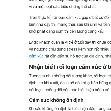
vi và một loạt các triệu chứng thể chất.
Trên thực tế, rối loạn cảm xúc gặp ở bất cứ đ
biệt như dậy thì, mang thai, sau khi sinh và ti
khởi phát càng sớm thì tiên lượng càng xấu.
Lý do khách quan là vì trẻ ở tuổi dậy thì chưa
và ngưỡng chịu đựng stress kém hơn rất nhiều s
cảm xúc
rất cần đến sự hỗ trợ của gia đình, nh
Nhận biết rối loạn cảm xúc ở t
Tương tự như những đối tượng khác, rối loạn cả
định, có khi u uất, đau khổ có khi lại hào hứng
nổi loạn, chống đối nên các biểu hiện bệnh có t
Cảm xúc không ổn định
Khí sắc không ổn định là biểu hiện đặc trưng của