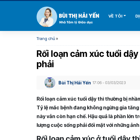
VỀ TÔI
D
Trang chủ
»
Rối loạn cảm xúc tuổi dậy
phải
Bùi Thị Hải Yến
17:06 - 03/03/2023
Rối loạn cảm xúc tuổi dậy thì thường bị nhầm
Tỷ lệ mắc bệnh đang không ngừng gia tăng 
này vẫn còn hạn chế. Hậu quả là phần lớn t
lượng cuộc sống phải đối mặt với những ản
Rối loạn cảm xúc ở tuổi dậy thì