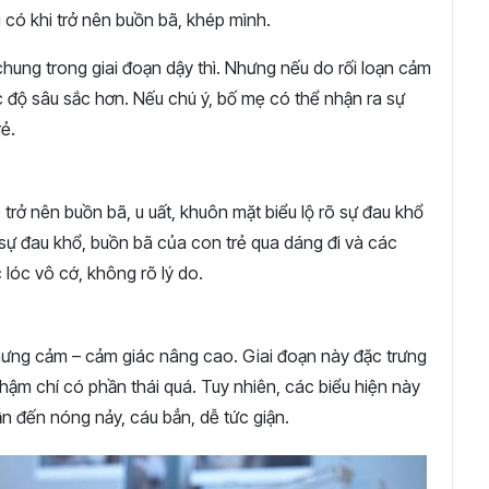
 có khi trở nên buồn bã, khép mình.
 chung trong giai đoạn dậy thì. Nhưng nếu do rối loạn cảm
c độ sâu sắc hơn. Nếu chú ý, bố mẹ có thể nhận ra sự
ẻ.
 trở nên buồn bã, u uất, khuôn mặt biểu lộ rõ sự đau khổ
ự đau khổ, buồn bã của con trẻ qua dáng đi và các
lóc vô cớ, không rõ lý do.
 hưng cảm – cảm giác nâng cao. Giai đoạn này đặc trưng
thậm chí có phần thái quá. Tuy nhiên, các biểu hiện này
ẫn đến nóng nảy, cáu bẳn, dễ tức giận.