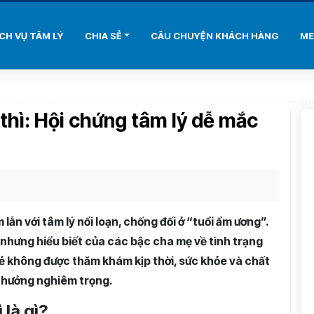
ỊCH VỤ TÂM LÝ
CHIA SẺ
CÂU CHUYỆN KHÁCH HÀNG
ME
 thì: Hội chứng tâm lý dễ mắc
 lẫn với tâm lý nổi loạn, chống đối ở “tuổi ẩm ương”.
nhưng hiểu biết của các bậc cha mẹ về tình trạng
rẻ không được thăm khám kịp thời, sức khỏe và chất
h hưởng nghiêm trọng.
 là gì?