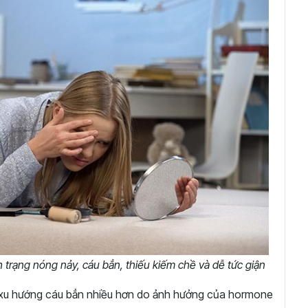
nh trạng nóng nảy, cáu bẳn, thiếu kiếm chề và dễ tức giận
 có xu hướng cáu bẳn nhiều hơn do ảnh hưởng của hormone