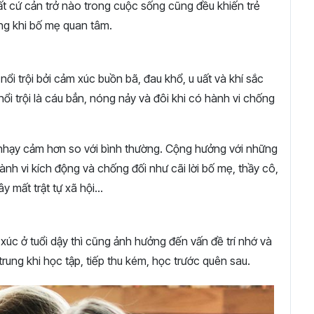
Bất cứ cản trở nào trong cuộc sống cũng đều khiến trẻ
ỏng khi bố mẹ quan tâm.
ổi trội bởi cảm xúc buồn bã, đau khổ, u uất và khí sắc
 nổi trội là cáu bẳn, nóng nảy và đôi khi có hành vi chống
hì nhạy cảm hơn so với bình thường. Cộng hưởng với những
ành vi kích động và chống đối như cãi lời bố mẹ, thầy cô,
ây mất trật tự xã hội…
xúc ở tuổi dậy thì cũng ảnh hưởng đến vấn đề trí nhớ và
rung khi học tập, tiếp thu kém, học trước quên sau.