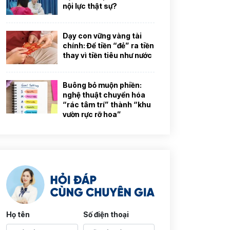
nội lực thật sự?
Dạy con vững vàng tài
chính: Để tiền “đẻ” ra tiền
thay vì tiền tiêu như nước
Buông bỏ muộn phiền:
nghệ thuật chuyển hóa
“rác tâm trí” thành “khu
vườn rực rỡ hoa”
Họ tên
Số điện thoại