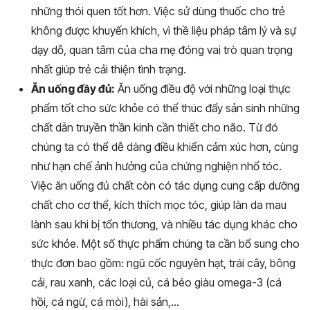
những thói quen tốt hơn. Việc sử dùng thuốc cho trẻ
không được khuyến khích, vì thề liệu pháp tâm lý và sự
dạy dỗ, quan tâm của cha mẹ đóng vai trò quan trọng
nhất giúp trẻ cải thiện tình trạng.
Ăn uống đầy đủ:
Ăn uống điều độ với những loại thực
phẩm tốt cho sức khỏe có thể thúc đẩy sản sinh những
chất dẫn truyền thần kinh cần thiết cho não. Từ đó
chúng ta có thể dễ dàng điều khiển cảm xúc hơn, cùng
như hạn chế ảnh hưởng của chứng nghiện nhổ tóc.
Việc ăn uống đủ chất còn có tác dụng cung cấp dưỡng
chất cho cơ thể, kích thích mọc tóc, giúp làn da mau
lành sau khi bị tổn thương, và nhiều tác dụng khác cho
sức khỏe. Một số thực phẩm chúng ta cần bổ sung cho
thực đơn bao gồm: ngũ cốc nguyên hạt, trái cây, bông
cải, rau xanh, các loại củ, cá béo giàu omega-3 (cá
hồi, cá ngừ, cá mòi), hài sản,…