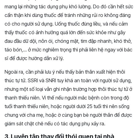
mang lại những tác dụng phụ khó lường. Do đó cần hết sức
cẩn thận khi dùng thuốc để tránh những rủi ro không đáng
có cho người sử dụng. Uống thuốc đúng liều, và nếu cảm
thấy thuốc có ảnh hưởng quá lớn đến sức khỏe như gây
đau đầu dữ dội, nôn ói, chóng mặt, tim đập nhanh, khó thở,
táo bón,… ở mức nghiêm trọng thì phải liên hệ ngay với bác
sĩ để được hướng dẫn xử lý.
Ngoài ra, cần phải lưu ý nếu thấy bản thân xuất hiện thôi
thúc tự tử. SSRI và SNRI tuy khá an toàn với người sử dụng,
nhưng một số loại vẫn ghi nhận trường hợp thôi thúc tự tử ở
thanh thiếu niên. Vì thế nếu người mắc bệnh còn trong độ
tuổi thanh thiếu niên, hoặc người dưới 25 tuổi thì nên sống
chung với cha mẹ, hoặc ờ cùng bạn bè người thân để được
giám sát chặt chẽ nếu có tác dụng phụ xảy ra.
3. Luyện tập thay đổi thói quen tại nhà