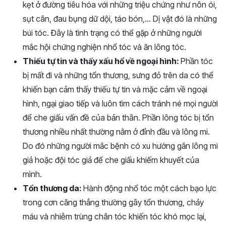
kẹt ở đường tiêu hóa với những triệu chứng như nôn ói,
sụt cân, đau bụng dữ dội, táo bón,… Dị vật đó là những
búi tóc. Đây là tình trạng có thể gặp ở những người
mắc hội chứng nghiện nhổ tóc và ăn lông tóc.
Thiếu tự tin và thấy xấu hổ về ngoại hình:
Phần tóc
bị mất đi và những tổn thương, sưng đỏ trên da có thể
khiến bạn cảm thấy thiếu tự tin và mặc cảm về ngoại
hình, ngại giao tiếp và luôn tìm cách tránh né mọi người
để che giấu vấn đề của bản thân. Phần lông tóc bị tổn
thương nhiều nhất thường nằm ở đỉnh đầu và lông mi.
Do đó những người mắc bệnh có xu hướng gắn lông mi
giả hoặc đội tóc giả để che giấu khiếm khuyết của
mình.
Tổn thương da:
Hành động nhổ tóc một cách bạo lực
trong cơn căng thẳng thường gây tổn thương, chảy
máu và nhiễm trùng chân tóc khiến tóc khó mọc lại,