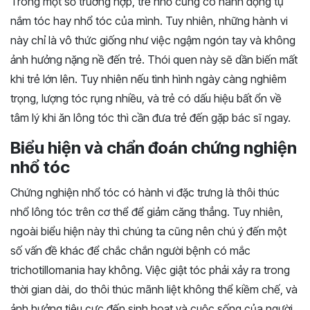
Trong một số trường hợp, trẻ nhỏ cũng có hành động tự
nắm tóc hay nhổ tóc của mình. Tuy nhiên, những hành vi
này chỉ là vô thức giống như việc ngậm ngón tay và không
ảnh hưởng nặng nề đến trẻ. Thói quen này sẽ dần biến mất
khi trẻ lớn lên. Tuy nhiên nếu tình hình ngày càng nghiêm
trọng, lượng tóc rụng nhiều, và trẻ có dấu hiệu bất ổn về
tâm lý khi ăn lông tóc thì cần đưa trẻ đến gặp bác sĩ ngay.
Biểu hiện và chẩn đoán chứng nghiện
nhổ tóc
Chứng nghiện nhổ tóc có hành vi đặc trưng là thôi thúc
nhổ lông tóc trên cơ thể để giảm căng thẳng. Tuy nhiên,
ngoài biểu hiện này thì chúng ta cũng nên chú ý đến một
số vấn đề khác để chắc chắn người bệnh có mắc
trichotillomania hay không. Việc giật tóc phải xảy ra trong
thời gian dài, do thôi thúc mãnh liệt không thể kiềm chế, và
ảnh hưởng tiêu cực đến sinh hoạt và cuộc sống của người