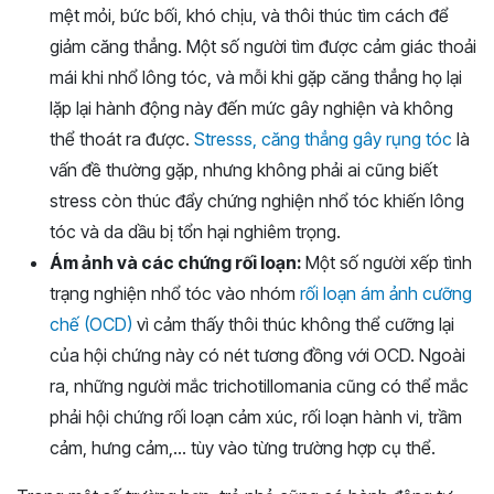
mệt mỏi, bức bối, khó chịu, và thôi thúc tìm cách để
giảm căng thẳng. Một số người tìm được cảm giác thoải
mái khi nhổ lông tóc, và mỗi khi gặp căng thẳng họ lại
lặp lại hành động này đến mức gây nghiện và không
thể thoát ra được.
Stresss, căng thẳng gây rụng tóc
là
vấn đề thường gặp, nhưng không phải ai cũng biết
stress còn thúc đẩy chứng nghiện nhổ tóc khiến lông
tóc và da dầu bị tổn hại nghiêm trọng.
Ám ảnh và các chứng rối loạn:
Một số người xếp tình
trạng nghiện nhổ tóc vào nhóm
rối loạn ám ảnh cưỡng
chế (OCD)
vì cảm thấy thôi thúc không thể cưỡng lại
của hội chứng này có nét tương đồng với OCD. Ngoài
ra, những người mắc trichotillomania cũng có thể mắc
phải hội chứng rối loạn cảm xúc, rối loạn hành vi, trầm
cảm, hưng cảm,… tùy vào từng trường hợp cụ thể.