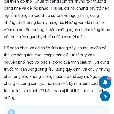
cải thiện kịp thời. Chữa trị càng sớm thì những tổn thương
càng nhẹ và dễ hồi phục. Trái lại, khi hội chứng này trở nên
nghiêm trọng sẽ kéo theo sự tự ti về ngoại hình, cùng
những tổn thương tâm lý nặng nề. Những vấn đề như hói,
viêm da do tổn thương, hoặc những bệnh nhiễm trùng khác
có thể khiến người bệnh đau đớn và mệt mỏi.
Để ngăn chặn và cải thiện tình trạng này, chúng ta cần có
thái độ sống tích cực, chấp nhận điều trị tâm lý và tự
nguyện phối hợp với bác sĩ trong quá trình điều trị. Khi dùng
thuốc thì cần uống đúng liều lượng quy định, và chú ý những
phản ứng phụ không mong muốn có thể xảy ra. Ngoài ra,
3
chúng ta cũng cần tạo thói quen tốt tại nhà, biết cách giải
tỏa áp lực, và tránh để bản thân bị thôi thúc nhổ tóc ảnh
hưởng.