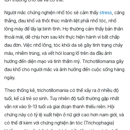
Người mắc chứng nghiện nhổ tóc sẽ cảm thấy
stress
, căng
thẳng, đau khổ và thôi thúc mãnh liệt phải nhổ tóc, nhổ
lông mày để lấy lại bình tĩnh. Họ thường cảm thấy bản thân
thoải mái, dễ chịu hơn sau khi thực hiện hành vi bất chấp
đau đớn. Việc nhổ lông, tóc khỏi da sẽ gây tình trạng chảy
máu, nhiễm trùng, và vết hói loang lổ trên da đầu ảnh
hưởng đến diện mạo và tinh thẩm mỹ. Trichotillomania gây
đau khổ cho người mắc và ảnh hưởng đến cuộc sống hàng
ngày.
Theo thống kê, trichotillomania có thể xảy ra ở nhiều độ
tuổi, kể cả trẻ sơ sinh. Tuy nhiên độ tuổi thường gặp nhất
vẫn rơi vào 9-13 tuổi và giai đoạn thanh thiếu niên. Hội
chứng này có tỷ lệ xuất hiện ở nữ giới cao hơn nam giới, và
có thể đi kèm với chứng nghiện ăn tóc (Trichophagia)