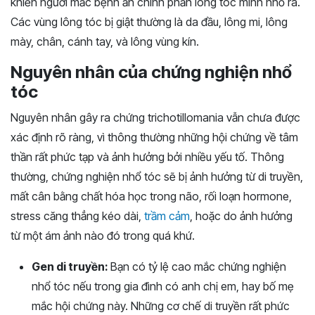
khiến người mắc bệnh ăn chính phần lông tóc mình nhổ ra.
Các vùng lông tóc bị giật thường là da đầu, lông mi, lông
mày, chân, cánh tay, và lông vùng kín.
Nguyên nhân của chứng nghiện nhổ
tóc
Nguyên nhân gây ra chứng trichotillomania vẫn chưa được
xác định rõ ràng, vì thông thường những hội chứng về tâm
thần rất phức tạp và ảnh hưởng bởi nhiều yếu tố. Thông
thường, chứng nghiện nhổ tóc sẽ bị ảnh hưởng từ di truyền,
mất cân bằng chất hóa học trong não, rối loạn hormone,
stress căng thẳng kéo dài,
trầm cảm
, hoặc do ảnh hưởng
từ một ám ảnh nào đó trong quá khứ.
Gen di truyền:
Bạn có tỷ lệ cao mắc chứng nghiện
nhổ tóc nếu trong gia đình có anh chị em, hay bố mẹ
mắc hội chứng này. Những cơ chế di truyền rất phức