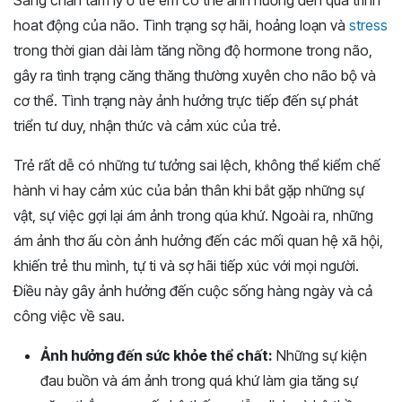
Sang chấn tâm lý ở trẻ em có thể ảnh hưởng đến quá trình
hoat động của não. Tình trạng sợ hãi, hoảng loạn và
stress
trong thời gian dài làm tăng nồng độ hormone trong não,
gây ra tình trạng căng thăng thường xuyên cho não bộ và
cơ thể. Tình trạng này ảnh hưởng trực tiếp đến sự phát
triển tư duy, nhận thức và cảm xúc của trẻ.
Trẻ rất dễ có những tư tưởng sai lệch, không thể kiểm chế
hành vi hay cảm xúc của bản thân khi bắt gặp những sự
vật, sự việc gợi lại ám ảnh trong qúa khứ. Ngoài ra, những
ám ảnh thơ ấu còn ảnh hưởng đến các mối quan hệ xã hội,
khiến trẻ thu mình, tự ti và sợ hãi tiếp xúc với mọi người.
Điều này gây ảnh hưởng đến cuộc sống hàng ngày và cả
công việc về sau.
Ảnh hưởng đến sức khỏe thể chất:
Những sự kiện
đau buồn và ám ảnh trong quá khứ làm gia tăng sự