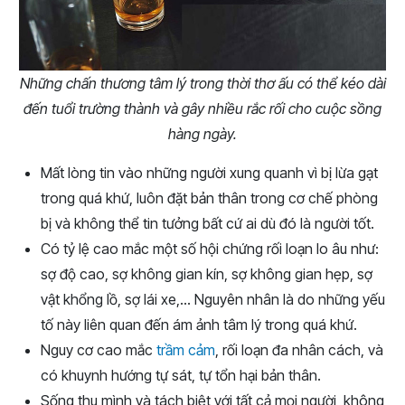
Những chấn thương tâm lý trong thời thơ ấu có thể kéo dài
đến tuổi trường thành và gây nhiều rắc rối cho cuộc sồng
hàng ngày.
Mất lòng tin vào những người xung quanh vì bị lừa gạt
trong quá khứ, luôn đặt bản thân trong cơ chế phòng
bị và không thể tin tưởng bất cứ ai dù đó là người tốt.
Có tỷ lệ cao mắc một số hội chứng rối loạn lo âu như:
sợ độ cao, sợ không gian kín, sợ không gian hẹp, sợ
vật khổng lồ, sợ lái xe,… Nguyên nhân là do những yếu
tố này liên quan đến ám ảnh tâm lý trong quá khứ.
Nguy cơ cao mắc
trầm cảm
, rối loạn đa nhân cách, và
có khuynh hướng tự sát, tự tổn hại bản thân.
Sống thu mình và tách biệt với tất cả mọi người, không