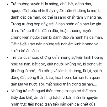
Trẻ thường xuyên bị la mắng, chửi bới, đánh đập,
ngược đãi hoặc nhìn thấy người thân (thường là mẹ) bị
đánh đập dã man, có thể bị sang chấn tâm lý nặng nề.
Trong trường hợp này, trẻ là nạn nhân của bạo lực gia
đình. Trẻ có thể bị đánh đập, hoặc thường xuyên
chứng kiến người thân bị đánh đập và hành hạ dã man.
Tất cả đều tạo nên những trải nghiệm kinh hoàng và
khiến trẻ ám ảnh.
Trẻ trải qua hoặc chứng kiến những sự kiện kinh hoàng
như: tai nạn, bắt cóc, giết người, khủng bố, bị động vật
(thường là chó) tấn công và làm bị thương, lũ lụt, sạt lở,
động đất, sóng thần, bão, hỏa hoạn, tai nạn liên quan
đến lửa và nước sôi, mất người thân trong tai nạn,…
Những trẻ mất người thân trong tai nạn có thể cảm
thấy đau khổ, ám ảnh, tự trách vì bản thân là nguyên
nhân trực tiếp hoặc gián tiếp dẫn đến cái chết của