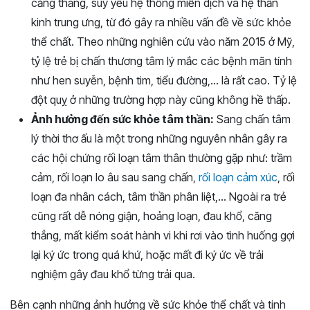
căng thẳng, suy yếu hệ thống miễn dịch và hệ thần
kinh trung ưng, từ đó gây ra nhiều vấn đề về sức khỏe
thể chất. Theo những nghiên cứu vào năm 2015 ở Mỹ,
tỷ lệ trẻ bị chấn thương tâm lý mắc các bệnh mãn tính
như hen suyễn, bệnh tim, tiểu đường,… là rất cao. Tỷ lệ
đột quỵ ở những trường hợp này cũng không hề thấp.
Ảnh hưởng đến sức khỏe tâm thần:
Sang chấn tâm
lý thời thơ ấu là một trong những nguyên nhân gây ra
các hội chứng rối loạn tâm thân thường gặp như: trầm
cảm, rối loạn lo âu sau sang chấn,
rối loạn cảm xúc
, rối
loạn đa nhân cách, tâm thần phân liệt,… Ngoài ra trẻ
cũng rất dễ nóng giận, hoảng loạn, đau khổ, căng
thẳng, mất kiểm soát hành vi khi rơi vào tình huống gợi
lại ký ức trong quá khứ, hoặc mất đi ký ức về trải
nghiệm gây đau khổ từng trải qua.
Bên cạnh những ảnh hưởng về sức khỏe thể chất và tinh