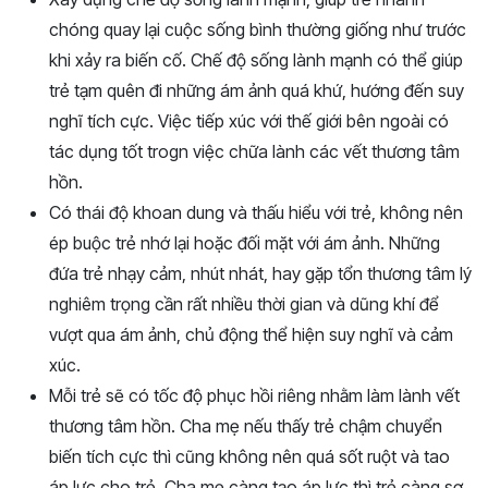
chóng quay lại cuộc sống bình thường giống như trước
khi xảy ra biến cố. Chế độ sống lành mạnh có thể giúp
trẻ tạm quên đi những ám ảnh quá khứ, hướng đến suy
nghĩ tích cực. Việc tiếp xúc với thế giới bên ngoài có
tác dụng tốt trogn việc chữa lành các vết thương tâm
hồn.
Có thái độ khoan dung và thấu hiểu với trẻ, không nên
ép buộc trẻ nhớ lại hoặc đối mặt với ám ảnh. Những
đứa trẻ nhạy cảm, nhút nhát, hay gặp tổn thương tâm lý
nghiêm trọng cần rất nhiều thời gian và dũng khí để
vượt qua ám ảnh, chủ động thể hiện suy nghĩ và cảm
xúc.
Mỗi trẻ sẽ có tốc độ phục hồi riêng nhằm làm lành vết
thương tâm hồn. Cha mẹ nếu thấy trẻ chậm chuyển
biến tích cực thì cũng không nên quá sốt ruột và tao
áp lực cho trẻ. Cha mẹ càng tạo áp lực thì trẻ càng sợ