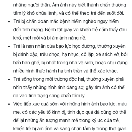
những người thân. Ám ảnh này biết thành chấn thương
tâm lý khó chữa lành, và có thể theo trẻ đến suốt đời.
Trẻ bị chẩn đoán mắc bệnh hiểm nghèo nguy hiểm
đến tính mạng. Bệnh tật giày vò khiến trẻ cảm thấy đau
khổ, mệt mỏi và bị ám ảnh nặng nề.
Trẻ là nạn nhân của bạo lực học đường, thường xuyên
bị đánh đập, trêu chọc, hạ nhục, cô lập, xé sách vở, bôi
bẩn bàn ghế, bị nhốt trong nhà vệ sinh, hoặc chịu đựng
nhiều hình thức hành hạ tinh thần và thể xác khác.
Trẻ sống trong môi trường độc hại, thường xuyên phải
nhìn thấy những hình ảnh đáng sợ, gây ám ảnh có thể
rơi vào tình trạng sang chấn tâm lý.
Việc tiếp xúc quá sớm với những hình ảnh bạo lực, máu
me, có các yếu tố kinh dị, tình dục quá đà cũng có thể
để lại những ấn tượng mạnh mẽ trong ký ức của trẻ,
khiến trẻ bị ám ảnh và sang chấn tâm lý trong thời gian