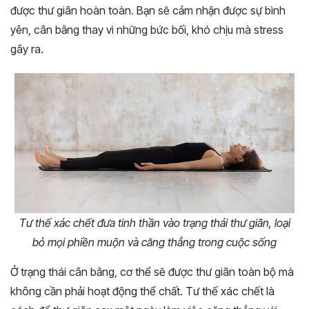
được thư giãn hoàn toàn. Bạn sẽ cảm nhận được sự bình
yên, cân bằng thay vì những bức bối, khó chịu mà stress
gây ra.
Tư thế xác chết đưa tinh thần vào trạng thái thư giãn, loại
bỏ mọi phiền muộn và căng thẳng trong cuộc sống
Ở trạng thái cân bằng, cơ thể sẽ được thư giãn toàn bộ mà
không cần phải hoạt động thể chất. Tư thế xác chết là