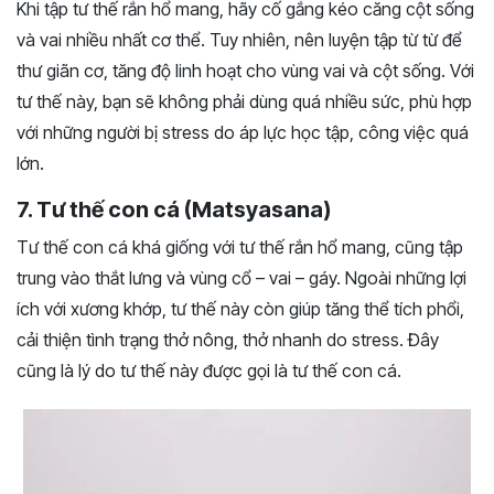
Khi tập tư thế rắn hổ mang, hãy cố gắng kéo căng cột sống
và vai nhiều nhất cơ thể. Tuy nhiên, nên luyện tập từ từ để
thư giãn cơ, tăng độ linh hoạt cho vùng vai và cột sống. Với
tư thế này, bạn sẽ không phải dùng quá nhiều sức, phù hợp
với những người bị stress do áp lực học tập, công việc quá
lớn.
7. Tư thế con cá (Matsyasana)
Tư thế con cá khá giống với tư thế rắn hổ mang, cũng tập
trung vào thắt lưng và vùng cổ – vai – gáy. Ngoài những lợi
ích với xương khớp, tư thế này còn giúp tăng thể tích phổi,
cải thiện tình trạng thở nông, thở nhanh do stress. Đây
cũng là lý do tư thế này được gọi là tư thế con cá.