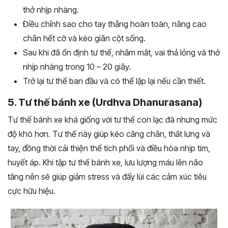
thở nhịp nhàng.
Điều chỉnh sao cho tay thẳng hoàn toàn, nâng cao
chân hết cỡ và kéo giãn cột sống.
Sau khi đã ổn định tư thế, nhắm mắt, vai thả lỏng và thở
nhịp nhàng trong 10 – 20 giây.
Trở lại tư thế ban đầu và có thể lặp lại nếu cần thiết.
5. Tư thế bánh xe (Urdhva Dhanurasana)
Tư thế bánh xe khá giống với tư thế con lạc đà nhưng mức
độ khó hơn. Tư thế này giúp kéo căng chân, thắt lưng và
tay, đồng thời cải thiện thể tích phổi và điều hòa nhịp tim,
huyết áp. Khi tập tư thế bánh xe, lưu lượng máu lên não
tăng nên sẽ giúp giảm stress và đẩy lùi các cảm xúc tiêu
cực hữu hiệu.