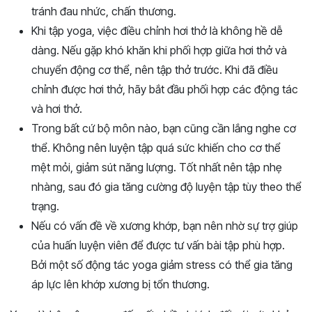
tránh đau nhức, chấn thương.
Khi tập yoga, việc điều chỉnh hơi thở là không hề dễ
dàng. Nếu gặp khó khăn khi phối hợp giữa hơi thở và
chuyển động cơ thể, nên tập thở trước. Khi đã điều
chỉnh được hơi thở, hãy bắt đầu phối hợp các động tác
và hơi thở.
Trong bất cứ bộ môn nào, bạn cũng cần lắng nghe cơ
thể. Không nên luyện tập quá sức khiến cho cơ thể
mệt mỏi, giảm sút năng lượng. Tốt nhất nên tập nhẹ
nhàng, sau đó gia tăng cường độ luyện tập tùy theo thể
trạng.
Nếu có vấn đề về xương khớp, bạn nên nhờ sự trợ giúp
của huấn luyện viên để được tư vấn bài tập phù hợp.
Bởi một số động tác yoga giảm stress có thể gia tăng
áp lực lên khớp xương bị tổn thương.