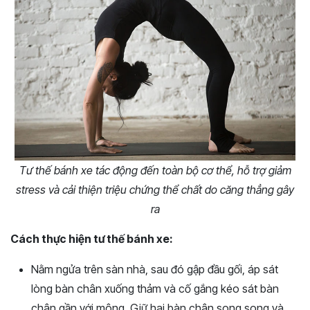
Tư thế bánh xe tác động đến toàn bộ cơ thể, hỗ trợ giảm
stress và cải thiện triệu chứng thể chất do căng thẳng gây
ra
Cách thực hiện tư thế bánh xe:
Nằm ngửa trên sàn nhà, sau đó gập đầu gối, áp sát
lòng bàn chân xuống thảm và cố gắng kéo sát bàn
chân gần với mông. Giữ hai bàn chân song song và