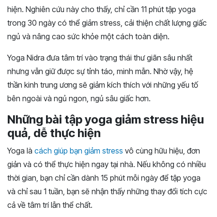
hiện. Nghiên cứu này cho thấy, chỉ cần 11 phút tập yoga
trong 30 ngày có thể giảm stress, cải thiện chất lượng giấc
ngủ và nâng cao sức khỏe một cách toàn diện.
Yoga Nidra đưa tâm trí vào trạng thái thư giãn sâu nhất
nhưng vẫn giữ được sự tỉnh táo, minh mẫn. Nhờ vậy, hệ
thần kinh trung ương sẽ giảm kích thích với những yếu tố
bên ngoài và ngủ ngon, ngủ sâu giấc hơn.
Những bài tập yoga giảm stress hiệu
quả, dễ thực hiện
Yoga là
cách giúp bạn giảm stress
vô cùng hữu hiệu, đơn
giản và có thể thực hiện ngay tại nhà. Nếu không có nhiều
thời gian, bạn chỉ cần dành 15 phút mỗi ngày để tập yoga
và chỉ sau 1 tuần, bạn sẽ nhận thấy những thay đổi tích cực
cả về tâm trí lẫn thể chất.