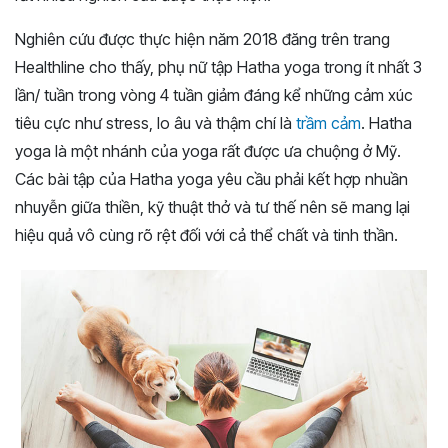
Nghiên cứu được thực hiện năm 2018 đăng trên trang
Healthline cho thấy, phụ nữ tập Hatha yoga trong ít nhất 3
lần/ tuần trong vòng 4 tuần giảm đáng kể những cảm xúc
tiêu cực như stress, lo âu và thậm chí là
trầm cảm
. Hatha
yoga là một nhánh của yoga rất được ưa chuộng ở Mỹ.
Các bài tập của Hatha yoga yêu cầu phải kết hợp nhuần
nhuyễn giữa thiền, kỹ thuật thở và tư thế nên sẽ mang lại
hiệu quả vô cùng rõ rệt đối với cả thể chất và tinh thần.