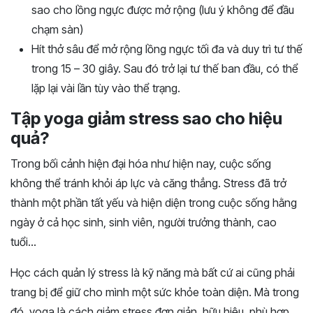
sao cho lồng ngực được mở rộng (lưu ý không để đầu
chạm sàn)
Hít thở sâu để mở rộng lồng ngực tối đa và duy trì tư thế
trong 15 – 30 giây. Sau đó trở lại tư thế ban đầu, có thể
lặp lại vài lần tùy vào thể trạng.
Tập yoga giảm stress sao cho hiệu
quả?
Trong bối cảnh hiện đại hóa như hiện nay, cuộc sống
không thể tránh khỏi áp lực và căng thẳng. Stress đã trở
thành một phần tất yếu và hiện diện trong cuộc sống hằng
ngày ở cả học sinh, sinh viên, người trưởng thành, cao
tuổi…
Học cách quản lý stress là kỹ năng mà bất cứ ai cũng phải
trang bị để giữ cho mình một sức khỏe toàn diện. Mà trong
đó, yoga là cách giảm stress đơn giản, hữu hiệu, phù hợp