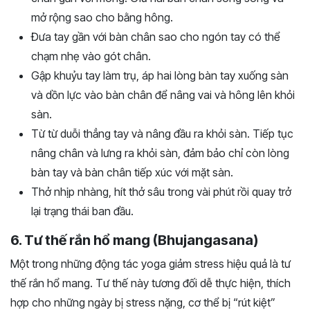
mở rộng sao cho bằng hông.
Đưa tay gần với bàn chân sao cho ngón tay có thể
chạm nhẹ vào gót chân.
Gập khuỷu tay làm trụ, áp hai lòng bàn tay xuống sàn
và dồn lực vào bàn chân để nâng vai và hông lên khỏi
sàn.
Từ từ duỗi thẳng tay và nâng đầu ra khỏi sàn. Tiếp tục
nâng chân và lưng ra khỏi sàn, đảm bảo chỉ còn lòng
bàn tay và bàn chân tiếp xúc với mặt sàn.
Thở nhịp nhàng, hít thở sâu trong vài phút rồi quay trở
lại trạng thái ban đầu.
6. Tư thế rắn hổ mang (Bhujangasana)
Một trong những động tác yoga giảm stress hiệu quả là tư
thế rắn hổ mang. Tư thế này tương đối dễ thực hiện, thích
hợp cho những ngày bị stress nặng, cơ thể bị “rút kiệt”