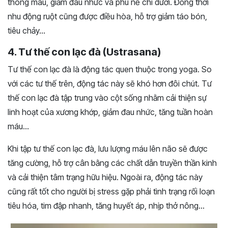
thông máu, giảm đau nhức và phù nề chi dưới. Đồng thời
nhu động ruột cũng được điều hòa, hỗ trợ giảm táo bón,
tiêu chảy…
4. Tư thế con lạc đà (Ustrasana)
Tư thế con lạc đà là động tác quen thuộc trong yoga. So
với các tư thế trên, động tác này sẽ khó hơn đôi chút. Tư
thế con lạc đà tập trung vào cột sống nhằm cải thiện sự
linh hoạt của xương khớp, giảm đau nhức, tăng tuần hoàn
máu…
Khi tập tư thế con lạc đà, lưu lượng máu lên não sẽ được
tăng cường, hỗ trợ cân bằng các chất dẫn truyền thần kinh
và cải thiện tâm trạng hữu hiệu. Ngoài ra, động tác này
cũng rất tốt cho người bị stress gặp phải tình trạng rối loạn
tiêu hóa, tim đập nhanh, tăng huyết áp, nhịp thở nông…