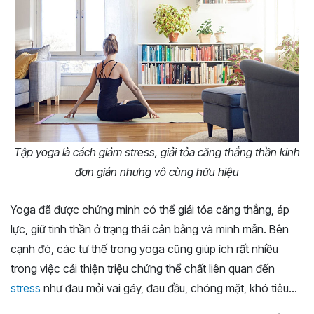
Tập yoga là cách giảm stress, giải tỏa căng thẳng thần kinh
đơn giản nhưng vô cùng hữu hiệu
Yoga đã được chứng minh có thể giải tỏa căng thẳng, áp
lực, giữ tinh thần ở trạng thái cân bằng và minh mẫn. Bên
cạnh đó, các tư thế trong yoga cũng giúp ích rất nhiều
trong việc cải thiện triệu chứng thể chất liên quan đến
stress
như đau mỏi vai gáy, đau đầu, chóng mặt, khó tiêu…