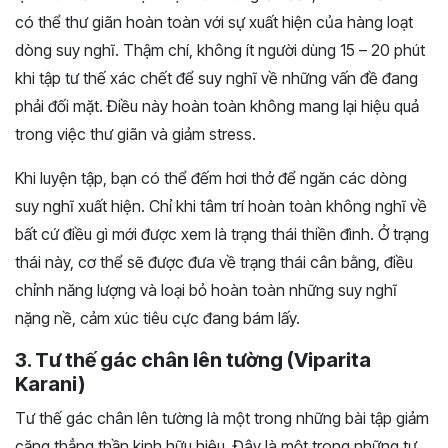
có thể thư giãn hoàn toàn với sự xuất hiện của hàng loạt
dòng suy nghĩ. Thậm chí, không ít người dùng 15 – 20 phút
khi tập tư thế xác chết để suy nghĩ về những vấn đề đang
phải đối mặt. Điều này hoàn toàn không mang lại hiệu quả
trong việc thư giãn và giảm stress.
Khi luyện tập, bạn có thể đếm hơi thở để ngăn các dòng
suy nghĩ xuất hiện. Chỉ khi tâm trí hoàn toàn không nghĩ về
bất cứ điều gì mới được xem là trạng thái thiền đình. Ở trạng
thái này, cơ thể sẽ được đưa về trạng thái cân bằng, điều
chỉnh năng lượng và loại bỏ hoàn toàn những suy nghĩ
nặng nề, cảm xúc tiêu cực đang bám lấy.
3. Tư thế gác chân lên tường (Viparita
Karani)
Tư thế gác chân lên tường là một trong những bài tập giảm
căng thẳng thần kinh hữu hiệu. Đây là một trong những tư