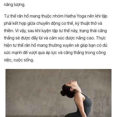
năng lượng.
Tư thế rắn hổ mang thuộc nhóm Hatha Yoga nên khi tập
phải kết hợp giữa chuyển động cơ thể, kỹ thuật thở và
thiền. Vì vậy, sau khi luyện tập tư thế này, trạng thái căng
thẳng sẽ được đẩy lùi và cảm xúc được nâng cao. Thực
hiện tư thế rắn hổ mang thường xuyên sẽ giúp bạn có đủ
sức mạnh để vượt qua áp lực và căng thẳng trong công
việc, cuộc sống.