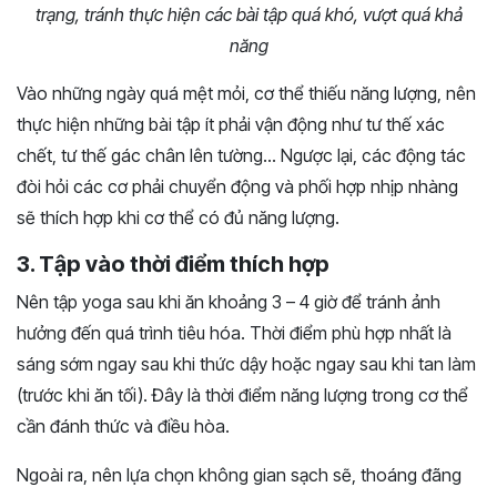
trạng, tránh thực hiện các bài tập quá khó, vượt quá khả
năng
Vào những ngày quá mệt mỏi, cơ thể thiếu năng lượng, nên
thực hiện những bài tập ít phải vận động như tư thế xác
chết, tư thế gác chân lên tường… Ngược lại, các động tác
đòi hỏi các cơ phải chuyển động và phối hợp nhịp nhàng
sẽ thích hợp khi cơ thể có đủ năng lượng.
3. Tập vào thời điểm thích hợp
Nên tập yoga sau khi ăn khoảng 3 – 4 giờ để tránh ảnh
hưởng đến quá trình tiêu hóa. Thời điểm phù hợp nhất là
sáng sớm ngay sau khi thức dậy hoặc ngay sau khi tan làm
(trước khi ăn tối). Đây là thời điểm năng lượng trong cơ thể
cần đánh thức và điều hòa.
Ngoài ra, nên lựa chọn không gian sạch sẽ, thoáng đãng