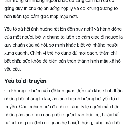
thả, trong khi những người khác dễ tăng cân hơn dù cố
gắng duy trì chế độ ăn uống hợp lý và có khung xương to
nên luôn tạo cảm giác mập mạp hơn.
Yếu tố xã hội ảnh hưởng rất lớn đến suy nghĩ và hành động
của một người, bởi vì chúng ta luôn sợ cảm giác đi ngược lại
quy chuẩn của xã hội, sợ mình khác biệt với những người
xung quanh. Chính vì thể họ dùng đủ mọi cách, thậm chí
bất chấp sức khỏe để biến bản thân thành hình mẫu xã hội
yêu cầu.
Yếu tố di truyền
Có không ít những vấn đề liên quan đến sức khỏe tinh thần,
những hội chứng lo lâu, ám ảnh bị ảnh hưởng bởi yếu tố di
truyền. Các nghiên cứu đã chỉ ra rằng tỷ lệ người mắc hội
chứng ám ảnh cân nặng nếu người thân trực hệ, hoặc bất
cứ ai trong gia đình có quan hệ huyết thống, từng mắc hội