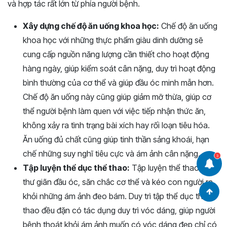
và hợp tác rất lớn từ phía người bệnh.
Xây dựng chế độ ăn uống khoa học:
Chế độ ăn uống
khoa học với những thực phẩm giàu dinh dưỡng sẽ
cung cấp nguồn năng lượng cần thiết cho hoạt động
hàng ngày, giúp kiểm soát cân nặng, duy trì hoạt động
bình thường của cơ thể và giúp đầu óc minh mẫn hơn.
Chế độ ăn uống này cũng giúp giảm mỡ thừa, giúp cơ
thể người bệnh làm quen với việc tiếp nhận thức ăn,
không xảy ra tình trạng bài xích hay rối loạn tiêu hóa.
Ăn uống đủ chất cũng giúp tinh thần sảng khoái, hạn
chế những suy nghĩ tiêu cực và ám ảnh cân nặng.
3
Tập luyện thể dục thể thao:
Tập luyện thể thao giúp
thư giãn đầu óc, săn chắc cơ thể và kéo con người ra
khỏi những ám ảnh đeo bám. Duy trì tập thể dục thể
thao đều đặn có tác dụng duy trì vóc dáng, giúp người
bệnh thoát khỏi ám ảnh muốn có vóc dáng đẹp chỉ có