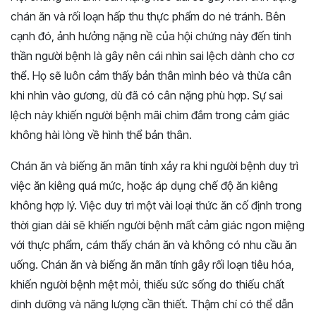
chán ăn và rối loạn hấp thu thực phẩm do né tránh. Bên
cạnh đó, ảnh hưởng nặng nề của hội chứng này đến tinh
thần người bệnh là gây nên cái nhìn sai lệch dành cho cơ
thể. Họ sẽ luôn cảm thấy bản thân mình béo và thừa cân
khi nhìn vào gương, dù đã có cân nặng phù hợp. Sự sai
lệch này khiến người bệnh mãi chìm đắm trong cảm giác
không hài lòng về hình thể bản thân.
Chán ăn và biếng ăn mãn tính xảy ra khi người bệnh duy trì
việc ăn kiêng quá mức, hoặc áp dụng chế độ ăn kiêng
không hợp lý. Việc duy trì một vài loại thức ăn cố định trong
thời gian dài sẽ khiến người bệnh mất cảm giác ngon miệng
với thực phẩm, cám thấy chán ăn và không có nhu cầu ăn
uống. Chán ăn và biếng ăn mãn tính gây rối loạn tiêu hóa,
khiến người bệnh mệt mỏi, thiếu sức sống do thiếu chất
dinh dưỡng và năng lượng cần thiết. Thậm chí có thể dẫn