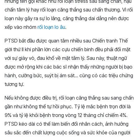
những tên gọi khác như rối loạn stress sau sang chấn, hậu
chấn tâm lý hay rối loạn căng thẳng sau chấn thương. Vì rối
loạn này gây ra sự lo lắng, căng thẳng dai dẳng nên được
xếp vào nhóm
rối loạn lo âu
.
PTSD bắt đầu được quan tâm nhiều sau Chiến tranh Thế
giới thứ II khi phần lớn các cựu chiến binh đều phải đối mặt
với sự giày vò, đau khổ về mặt tâm lý. Sau này, thuật ngữ
được mở rộng khi các bác sĩ nhận thấy những người bị bạo
hành, cưỡng bức, suýt bị ám sát… cũng có các triệu chứng
tương tự.
Nếu không được điều trị, rối loạn căng thẳng sau sang chấn
gần như không thể tự hồi phục. Tỷ lệ mắc bệnh trọn đời là
9% và tỷ lệ khỏi bệnh trong vòng 12 tháng chỉ chiếm 4%.
PTSD kéo dài có thể làm biến đổi nhân cách, ảnh hưởng
sâu sắc đến chất lượng cuộc sống và sức khỏe của người