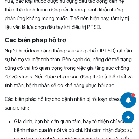
nữa, các loại thuốc được sử dụng đều tác động đến hệ
thần thần kinh trung ương nên không tránh khỏi những
phản ứng không mong muốn. Thế nên hiện nay, tâm lý trị
liệu vẫn là lựa chọn đầu tay khi điều trị PTSD.
Các biện pháp hỗ trợ
Người bị rối loạn căng thẳng sau sang chấn (PTSD) rất cần
sự hỗ trợ về mặt tinh thần. Bên cạnh đó, nâng đỡ thể trạng
cũng có vai trò quan trọng trong việc gia tăng sức chống
đỡ với stress. Nếu được chăm sóc đồng thời cả thể chất và
tinh thần, bệnh nhân sẽ có khả năng phục hồi cao.
3
Các biện pháp hỗ trợ cho bệnh nhân bị rối loạn stress sau
sang chấn:
Gia đình, bạn bè cần quan tâm, bày tỏ thiện chí với
bệnh nhân qua lời nói và cử chỉ. Khi cảm nhận được sự
quan tâm của những người xung quanh, phản ứng đề