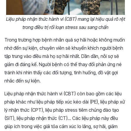
Liệu pháp nhận thức hành vi (CBT) mang lại hiệu quả rõ rệt
trong điều trị rối loạn stress sau sang chấn
Trong trường hợp bệnh nhân quá sợ hãi hoặc không muốn
nhớ đến sự kiện, chuyên viên sẽ khuyến khích người bệnh
tập trung vào điều mà họ sợ hãi nhất. Dần dần, nỗi sợ sẽ
giảm đi đáng kể. Người bệnh có thể thay đổi phản ứng né
tránh khi nhìn thấy các đối tượng, tình huống, đồ vật gợi
nhắc đến sự kiện.
Liệu pháp nhận thức hành vi (CBT) còn bao gồm các liệu
pháp khác như liệu pháp tiếp xúc kéo dài (PE), liệu pháp xử
lý nhận thức (CPT), liệu pháp stress tiêm chủng đào tạo
(SIT), liệu pháp nhận thức (CT)… Các liệu pháp này đều
giúp ích trong việc giải tỏa cảm xúc lo lắng, sợ hãi, giảm