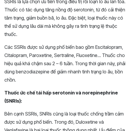
SSRIs là lựa chọn ưu tiên trong điều trị rối loạn lo âu lan tỏa.
Thuốc có tác dụng tăng nồng độ serotonin, từ đó cải thiện
tâm trạng, giảm buồn bã, lo âu. Đặc biệt, loại thuốc này có
thể sử dụng lâu dài mà không gây ra tình trạng lệ thuộc
thuốc.
Các SSRIs được sử dụng phổ biến bao gồm Escitalopram,
Citalopram, Paroxetine, Sertraline, Fluoxetine… Thuốc cho
hiệu quả khá chậm sau 2 – 6 tuần. Trong thời gian này, phải
dùng benzodiazepine để giảm nhanh tình trạng lo âu, bồn
chồn.
Thuốc ức chế tái hấp serotonin và norepinephrine
(SNRIs):
Bên cạnh SSRIs, SNRIs cũng là loại thuốc chống trầm cảm
được sử dụng phổ biến. Trong đó, Duloxetine và
Venlafaxine là hai loại thuốc thông dụng nhất. Ưu điểm của