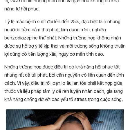
trị, GAD có xu hướng mãn tính và gần như không có khả
năng tự hồi phục.
Tỷ lệ mắc bệnh suốt đời lên đến 25%, đặc biệt là ở những
người bị trầm cảm thứ phát, lạm dụng rượu, nghiện
benzodiazepine thứ phát. Những trường hợp không nhận
được sự hỗ trợ y tế kịp thời và môi trường sống không thuận
lợi cũng có tiên lượng xấu, nguy cơ mãn tính cao.
Những trường hợp được điều trị có khả năng hồi phục tốt
nhưng rất dễ tái phát, bởi căn nguyên có liên quan đến tính
cách. Vì vậy, điều trị rối loạn lo âu lan tỏa phải kết hợp giữa
thuốc và liệu pháp tâm lý để rèn luyện nhân cách, gia tăng
khả năng chống đỡ với các yếu tố stress trong cuộc sống.