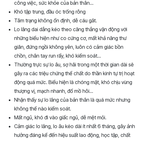
công việc, sức khỏe của bản thân…
Khó tập trung, đầu óc trống rỗng
Tâm trạng không ổn định, dễ cáu gắt.
Lo lắng dai dẳng kéo theo căng thẳng vận động với
những biểu hiện như co cứng cơ, mất khả năng thư
giãn, đứng ngồi không yên, luôn có cảm giác bồn
chồn, chân tay run rẩy, khó kiểm soát…
Thường trực sự lo âu, sợ hãi trong một thời gian dài sẽ
gây ra các triệu chứng thể chất do thần kinh tự trị hoạt
động quá mức. Biểu hiện là chóng mặt, khó chịu vùng
thượng vị, mạch nhanh, đổ mồ hôi…
Nhận thấy sự lo lắng của bản thân là quá mức nhưng
không thể nào kiểm soát.
Mất ngủ, khó đi vào giấc ngủ, dễ mệt mỏi.
Cảm giác lo lắng, lo âu kéo dài ít nhất 6 tháng, gây ảnh
hưởng đáng kể đến hiệu suất lao động, học tập, chất