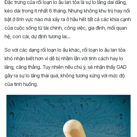
Đặc trưng của rối loạn lo âu lan tỏa là sự lo lắng dai dẳng,
kéo dài trong ít nhất 6 tháng. Nhưng không khu trú hay nổi
bật ở lĩnh vực nào mà xảy ra ở hầu hết tất cả các khía cạnh
của cuộc sống từ tài chính, công việc, gia đình, mối quan
hệ, con cái, dự định tương lai…
So với các dạng rối loạn lo âu khác, rối loạn lo âu lan tỏa
khó nhận biết hơn vì dễ bị nhầm lẫn với tính cách hay lo
lắng, căng thẳng. Tuy nhiên nếu chú ý, sẽ nhận thấy GAD
gây ra sự lo lắng thái quá, không tương xứng với mức độ
của tình huống.