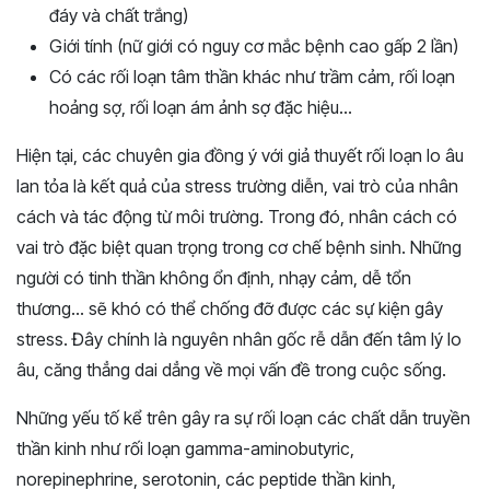
đáy và chất trắng)
Giới tính (nữ giới có nguy cơ mắc bệnh cao gấp 2 lần)
Có các rối loạn tâm thần khác như trầm cảm, rối loạn
hoảng sợ, rối loạn ám ảnh sợ đặc hiệu…
Hiện tại, các chuyên gia đồng ý với giả thuyết rối loạn lo âu
lan tỏa là kết quả của stress trường diễn, vai trò của nhân
cách và tác động từ môi trường. Trong đó, nhân cách có
vai trò đặc biệt quan trọng trong cơ chế bệnh sinh. Những
người có tinh thần không ổn định, nhạy cảm, dễ tổn
thương… sẽ khó có thể chống đỡ được các sự kiện gây
stress. Đây chính là nguyên nhân gốc rễ dẫn đến tâm lý lo
âu, căng thẳng dai dẳng về mọi vấn đề trong cuộc sống.
Những yếu tố kể trên gây ra sự rối loạn các chất dẫn truyền
thần kinh như rối loạn gamma-aminobutyric,
norepinephrine, serotonin, các peptide thần kinh,