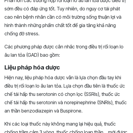
Phần lớn các trường hợp rối loạn lo âu lan tỏa được điều trị
sớm đều có đáp ứng tốt. Tuy nhiên, do nguy cơ tái phát
cao nên bệnh nhân cần có môi trường sống thuận lợi và
hình thành những phẩm chất tốt để gia tăng khả năng
chống đỡ stress.
Các phương pháp được cân nhắc trong điều trị rối loạn lo
âu lan tỏa (GAD) bao gồm:
Liệu pháp hóa dược
Hiện nay, liệu pháp hóa dược vẫn là lựa chọn đầu tay khi
điều trị rối loạn lo âu lan tỏa. Lựa chọn đầu tiên là thuốc ức
chế tái hấp thu serotonin có chọn lọc (SSRIs), thuốc ức
chế tái hấp thu serotonin và norepinephrine (SNRIs), thuốc
an thần benzodiazepin và Buspirone.
Khi các loại thuốc này không mang lại hiệu quả, thuốc
chống trầm cảm 3 vòng, thuốc chống loạn thần… mới được