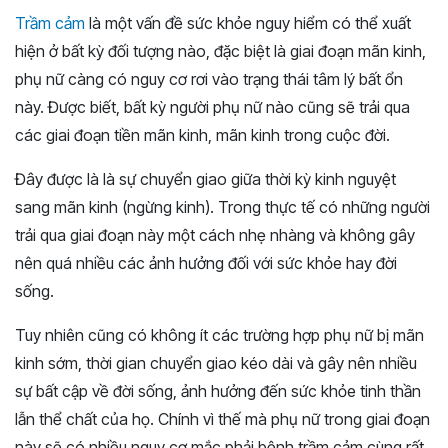
Trầm cảm
là một vấn đề sức khỏe nguy hiểm có thể xuất
hiện ở bất kỳ đối tượng nào, đặc biệt là giai đoạn mãn kinh,
phụ nữ càng có nguy cơ rơi vào trạng thái tâm lý bất ổn
này. Được biết, bất kỳ người phụ nữ nào cũng sẽ trải qua
các giai đoạn tiền mãn kinh, mãn kinh trong cuộc đời.
Đây được là là sự chuyển giao giữa thời kỳ kinh nguyệt
sang mãn kinh (ngừng kinh). Trong thực tế có những người
trải qua giai đoạn này một cách nhẹ nhàng và không gây
nên quá nhiều các ảnh hưởng đối với sức khỏe hay đời
sống.
Tuy nhiên cũng có không ít các trường hợp phụ nữ bị mãn
kinh sớm, thời gian chuyển giao kéo dài và gây nên nhiều
sự bất cập về đời sống, ảnh hưởng đến sức khỏe tinh thần
lẫn thể chất của họ. Chính vì thế mà phụ nữ trong giai đoạn
này sẽ có nhiều nguy cơ mắc phải bệnh trầm cảm cùng rất