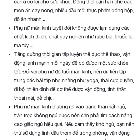
canxi có lợi cho sức khỏe. Đồng thời cần hạn chế các
món ăn cay nóng, nhiều dầu mỡ, thực phẩm đóng hộp,
đồ ăn nhanh,…
Phụ nữ mãn kinh tuyệt đối không được lạm dụng các
chất kích thích, chất gây nghiện như rượu bia, thuốc lá,
ma túy,…
Tăng cường thời gian tập luyện thể dục thể thao, vận
động lành mạnh mỗi ngày để có được một sức khỏe
tốt. Đối với phụ nữ độ tuổi mãn kinh, nên ưu tiên tập
trung các bài tập nhẹ nhàng như yoga, thái cực quyền,
đi bộ, thiền đình để cơ thể được vận động, tinh thần
thoải mái, dễ chịu.
Phụ nữ mãn kinh thường rơi vào trạng thái mất ngủ,
trằn trọc không ngủ được nên cần phải tìm cách nâng
cao giấc ngủ hiệu quả. Nếu cảm thấy khó ngủ, bạn nên
thử sử dụng tinh dầu thơm để trong phòng, vận động