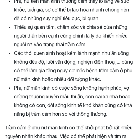
Phụ nữ tiền mãn kinh thường cảm thấy lo lắng về sức
khỏe, tuổi già, sợ cơ thể bị lão hóa nhanh chóng nên
dễ có những suy nghĩ tiêu cực, bi quan.
Thiếu sự quan tâm, chăm sóc và chia sẻ của những
người thân bên cạnh cũng chính là lý do khiến nhiều
người rơi vào trạng thái trầm cảm.
Các thói quen sinh hoạt kém lành mạnh như ăn uống
không đều độ, lười vận động, nghiện điện thoại,….cũng
có thể làm gia tăng nguy cơ mắc bệnh trầm cảm ở phụ
nữ mãn kinh hoặc nhiều đối tượng khác.
Phụ nữ mãn kinh có cuộc sống không hạnh phúc, vợ
chồng thường xuyên mâu thuẫn, con cái xa nhà hoặc
không có con, đời sống kinh tế khó khăn cũng có khả
năng bị trầm cảm hơn so với thông thường.
Trầm cảm ở phụ nữ mãn kinh có thể khởi phát bởi rất nhiều
nguyên nhân khác nhau. Việc có thể phát hiện và tìm ra