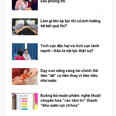
vào phòng thi
Làm gì khi áp lực thi cử ảnh hưởng
tới kết quả thi?
Tích cực độc hại và tích cực lành
mạnh – Đâu là nội lực thật sự?
Dạy con vững vàng tài chính: Để
tiền “đẻ” ra tiền thay vì tiền tiêu
như nước
Buông bỏ muộn phiền: nghệ thuật
chuyển hóa “rác tâm trí” thành
“khu vườn rực rỡ hoa”