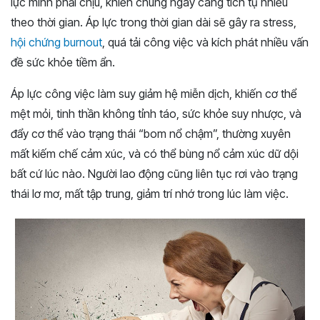
lực mình phải chịu, khiến chúng ngày càng tích tụ nhiều
theo thời gian. Áp lực trong thời gian dài sẽ gây ra stress,
hội chứng burnout
, quá tải công việc và kích phát nhiều vấn
đề sức khỏe tiềm ẩn.
Áp lực công việc làm suy giảm hệ miễn dịch, khiến cơ thể
mệt mỏi, tinh thần không tỉnh táo, sức khỏe suy nhược, và
đẩy cơ thể vào trạng thái “bom nổ chậm”, thường xuyên
mất kiếm chế cảm xúc, và có thể bùng nổ cảm xúc dữ dội
bất cứ lúc nào. Người lao động cũng liên tục rơi vào trạng
thái lơ mơ, mất tập trung, giảm trí nhớ trong lúc làm việc.