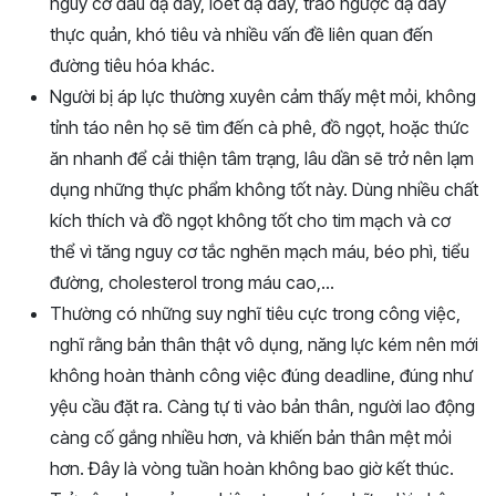
nguy cơ đau dạ dày, loét dạ dày, trào ngược dạ dày
thực quản, khó tiêu và nhiều vấn đề liên quan đến
đường tiêu hóa khác.
Người bị áp lực thường xuyên cảm thấy mệt mỏi, không
tỉnh táo nên họ sẽ tìm đến cà phê, đồ ngọt, hoặc thức
ăn nhanh để cải thiện tâm trạng, lâu dần sẽ trở nên lạm
dụng những thực phẩm không tốt này. Dùng nhiều chất
kích thích và đồ ngọt không tốt cho tim mạch và cơ
thể vì tăng nguy cơ tắc nghẽn mạch máu, béo phì, tiểu
đường, cholesterol trong máu cao,…
Thường có những suy nghĩ tiêu cực trong công việc,
nghĩ rằng bản thân thật vô dụng, năng lực kém nên mới
không hoàn thành công việc đúng deadline, đúng như
yệu cầu đặt ra. Càng tự ti vào bản thân, người lao động
càng cố gắng nhiều hơn, và khiến bản thân mệt mỏi
hơn. Đây là vòng tuần hoàn không bao giờ kết thúc.