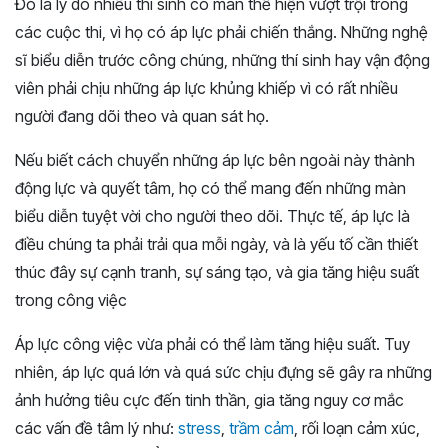
Đó là lý do nhiều thí sinh có màn thể hiện vượt trội trong
các cuộc thi, vì họ có áp lực phải chiến thắng. Những nghệ
sĩ biểu diễn trước công chúng, những thí sinh hay vận động
viên phải chịu những áp lực khủng khiếp vì có rất nhiều
người đang dõi theo và quan sát họ.
Nếu biết cách chuyển những áp lực bên ngoài này thành
động lực và quyết tâm, họ có thể mang đến những màn
biểu diễn tuyệt vời cho người theo dõi. Thực tế, áp lực là
điều chúng ta phải trải qua mỗi ngày, và là yếu tố cần thiết
thúc đây sự cạnh tranh, sự sáng tạo, và gia tăng hiệu suất
trong công việc
Áp lực công việc vừa phải có thể làm tăng hiệu suất. Tuy
nhiên, áp lực quá lớn và quá sức chịu đựng sẽ gây ra những
ảnh hưởng tiêu cực đến tinh thần, gia tăng nguy cơ mắc
các vấn đề tâm lý như:
stress
,
trầm cảm
, rối loạn cảm xúc,