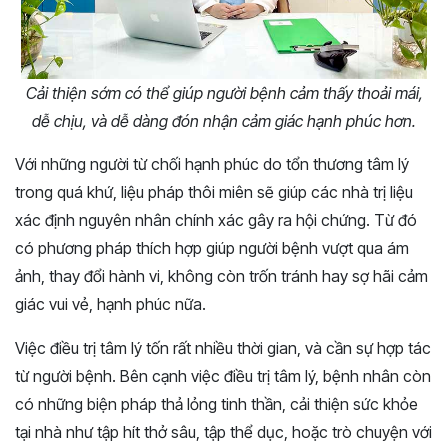
Cải thiện sớm có thể giúp người bệnh cảm thấy thoải mái,
dễ chịu, và dễ dàng đón nhận cảm giác hạnh phúc hơn.
Với những người từ chối hạnh phúc do tổn thương tâm lý
trong quá khứ, liệu pháp thôi miên sẽ giúp các nhà trị liệu
xác định nguyên nhân chính xác gây ra hội chứng. Từ đó
có phương pháp thích hợp giúp người bệnh vượt qua ám
ảnh, thay đổi hành vi, không còn trốn tránh hay sợ hãi cảm
giác vui vẻ, hạnh phúc nữa.
Việc điều trị tâm lý tốn rất nhiều thời gian, và cần sự hợp tác
từ người bệnh. Bên cạnh việc điều trị tâm lý, bệnh nhân còn
có những biện pháp thả lỏng tinh thần, cải thiện sức khỏe
tại nhà như tập hít thở sâu, tập thể dục, hoặc trò chuyện với