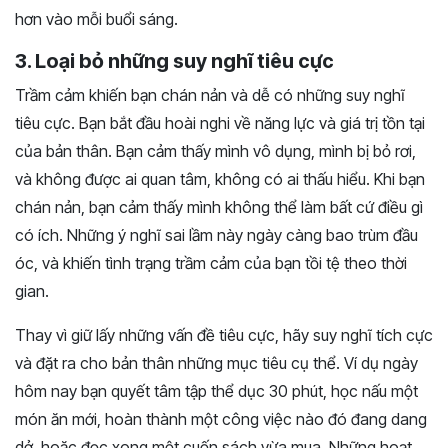
hơn vào mỗi buổi sáng.
3. Loại bỏ những suy nghĩ tiêu cực
Trầm cảm khiến bạn chán nản và dễ có những suy nghĩ
tiêu cực. Bạn bắt đầu hoài nghi về năng lực và giá trị tồn tại
của bản thân. Bạn cảm thấy mình vô dụng, mình bị bỏ rơi,
và không được ai quan tâm, không có ai thấu hiểu. Khi bạn
chán nản, bạn cảm thấy mình không thể làm bất cứ điều gì
có ích. Những ý nghĩ sai lầm này ngày càng bao trùm đầu
óc, và khiến tình trạng trầm cảm của bạn tồi tệ theo thời
gian.
Thay vì giữ lấy những vấn đề tiêu cực, hãy suy nghĩ tích cực
và đặt ra cho bản thân những mục tiêu cụ thể. Ví dụ ngày
hôm nay bạn quyết tâm tập thể dục 30 phút, học nấu một
món ăn mới, hoàn thành một công việc nào đó đang dang
dở, hoặc đọc xong một cuốn sách vừa mua. Những hoạt