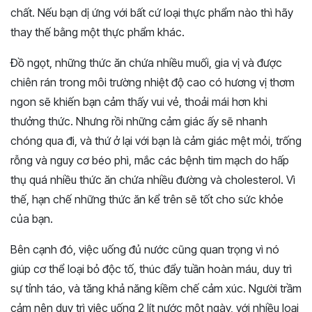
chất. Nếu bạn dị ứng với bất cứ loại thực phẩm nào thì hãy
thay thế bằng một thực phẩm khác.
Đồ ngọt, những thức ăn chứa nhiều muối, gia vị và được
chiên rán trong môi trường nhiệt độ cao có hương vị thơm
ngon sẽ khiến bạn cảm thấy vui vẻ, thoải mái hơn khi
thưởng thức. Nhưng rồi những cảm giác ấy sẽ nhanh
chóng qua đi, và thứ ở lại với bạn là cảm giác mệt mỏi, trống
rỗng và nguy cơ béo phì, mắc các bệnh tim mạch do hấp
thụ quá nhiều thức ăn chứa nhiều đường và cholesterol. Vì
thế, hạn chế những thức ăn kể trên sẽ tốt cho sức khỏe
của bạn.
Bên cạnh đó, việc uống đủ nước cũng quan trọng vì nó
giúp cơ thể loại bỏ độc tố, thúc đẩy tuần hoàn máu, duy trì
sự tỉnh táo, và tăng khả năng kiềm chế cảm xúc. Người trầm
cảm nên duy trì việc uống 2 lít nước một ngày, với nhiều loại