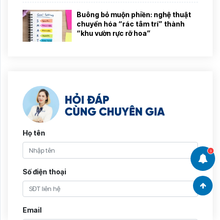
Buông bỏ muộn phiền: nghệ thuật
chuyển hóa “rác tâm trí” thành
“khu vườn rực rỡ hoa”
Họ tên
3
Số điện thoại
Email