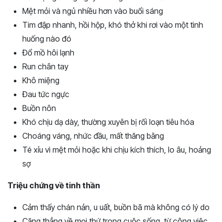
Mệt mỏi và ngủ nhiều hơn vào buổi sáng
Tim đập nhanh, hồi hộp, khó thở khi rơi vào một tình
huống nào đó
Đổ mồ hôi lạnh
Run chân tay
Khô miệng
Đau tức ngực
Buồn nôn
Khó chịu dạ dày, thường xuyên bị rối loạn tiêu hóa
Choáng váng, nhức đầu, mất thăng bằng
Té xỉu vì mệt mỏi hoặc khi chịu kích thích, lo âu, hoảng
sợ
Triệu chứng về tinh thần
Cảm thấy chán nản, u uất, buồn bã mà không có lý do
Căng thẳng về mọi thứ trong cuộc sống, từ công việc,