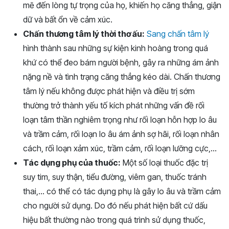
mẽ đến lòng tự trọng của họ, khiến họ căng thẳng, giận
dữ và bất ổn về cảm xúc.
Chấn thương tâm lý thời thơ ấu:
Sang chấn tâm lý
hình thành sau những sự kiện kinh hoàng trong quá
khứ có thể đeo bám người bệnh, gây ra những ám ảnh
nặng nề và tình trạng căng thẳng kéo dài. Chấn thương
tâm lý nếu không được phát hiện và điều trị sớm
thường trở thành yếu tố kích phát những vấn đề rối
loạn tâm thần nghiêm trọng như rối loạn hỗn hợp lo âu
và trầm cảm, rối loạn lo âu ám ảnh sợ hãi, rối loạn nhân
cách, rối loạn xảm xúc, trầm cảm, rối loạn lưỡng cực,…
Tác dụng phụ của thuốc:
Một số loại thuốc đặc trị
suy tim, suy thận, tiểu đường, viêm gan, thuốc tránh
thai,… có thể có tác dụng phụ là gây lo âu và trầm cảm
cho người sử dụng. Do đó nếu phát hiện bất cứ dấu
hiệu bất thường nào trong quá trình sử dụng thuốc,