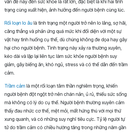
vấn đề này đến sức khỏe là rất lớn, đặc biệt là khi hai tình
trạng cùng xuất hiện, ảnh hưởng đến người bệnh cùng lúc.
Rối loạn lo âu
là tình trạng một người trở nên lo lắng, sợ hãi,
căng thẳng và phản ứng quá mức khi đối diện với một sự
vật hay tình huống cụ thể, dù chúng không đe dọa hay gây
hại cho người bệnh. Tình trạng này xảy ra thường xuyên,
kéo dài và lặp lại liên tục làm sức khỏe người bệnh suy
giảm, gây biếng ăn, khó ngủ, stress và có thể dẫn đến trầm
cảm.
Trầm cảm
là một rối loạn tâm thần nghiêm trọng, khiến
người bệnh đột ngột trở nên chán nản, ủ rủ, thiếu sức sống
mà không có lý do cụ thể. Người bệnh thường xuyên cảm
thấy đau nhức cơ thể, mệt mỏi, mất hứng thú với mọi thứ
xung quanh, và có những suy nghĩ tiêu cực. Tỷ lệ người tự
tử do trầm cảm có chiều hướng tăng trong những năm gần