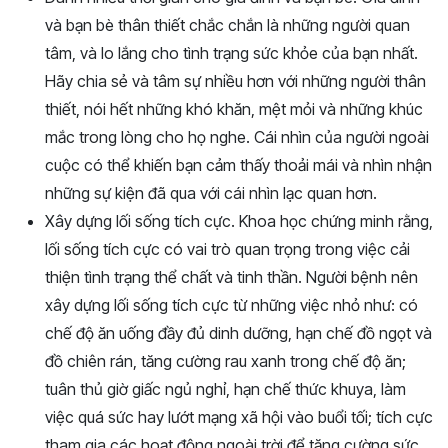
và bạn bè thân thiết chắc chắn là những người quan
tâm, và lo lắng cho tình trạng sức khỏe của bạn nhất.
Hãy chia sẻ và tâm sự nhiều hơn với những người thân
thiết, nói hết những khó khăn, mệt mỏi và những khúc
mắc trong lòng cho họ nghe. Cái nhìn của người ngoài
cuộc có thể khiến bạn cảm thấy thoải mái và nhìn nhận
những sự kiện đã qua với cái nhìn lạc quan hơn.
Xây dựng lối sống tích cực. Khoa học chứng minh rằng,
lối sống tích cực có vai trò quan trọng trong việc cải
thiện tình trạng thể chất và tinh thần. Người bệnh nên
xây dựng lối sống tích cực từ những việc nhỏ như: có
chế độ ăn uống đầy đủ dinh dưỡng, hạn chế đồ ngọt và
đồ chiên rán, tăng cường rau xanh trong chế độ ăn;
tuân thủ giờ giấc ngủ nghỉ, hạn chế thức khuya, làm
việc quá sức hay lướt mạng xã hội vào buổi tối; tích cực
tham gia các hoạt động ngoài trời để tăng cường sức