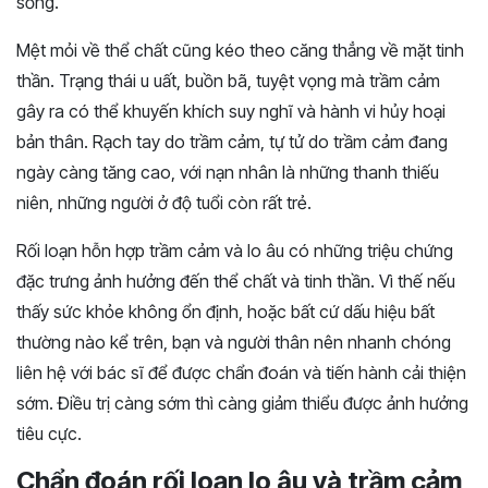
sống.
Mệt mỏi về thể chất cũng kéo theo căng thẳng về mặt tinh
thần. Trạng thái u uất, buồn bã, tuyệt vọng mà trầm cảm
gây ra có thể khuyến khích suy nghĩ và hành vi hủy hoại
bản thân. Rạch tay do trầm cảm, tự tử do trầm cảm đang
ngày càng tăng cao, với nạn nhân là những thanh thiếu
niên, những người ở độ tuổi còn rất trẻ.
Rối loạn hỗn hợp trầm cảm và lo âu có những triệu chứng
đặc trưng ảnh hưởng đến thể chất và tinh thần. Vì thế nếu
thấy sức khỏe không ổn định, hoặc bất cứ dấu hiệu bất
thường nào kể trên, bạn và người thân nên nhanh chóng
liên hệ với bác sĩ để được chẩn đoán và tiến hành cải thiện
sớm. Điều trị càng sớm thì càng giảm thiểu được ảnh hưởng
tiêu cực.
Chẩn đoán rối loạn lo âu và trầm cảm