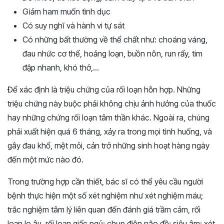
Giảm ham muốn tình dục
Có suy nghĩ và hành vi tự sát
Có những bất thường về thể chất như: choáng váng,
đau nhức cơ thể, hoảng loạn, buồn nôn, run rẩy, tim
đập nhanh, khó thở,…
Để xác định là triệu chứng của rối loạn hỗn hợp. Những
triệu chứng này buộc phải không chịu ảnh hưởng của thuốc
hay những chứng rối loạn tâm thần khác. Ngoài ra, chúng
phải xuất hiện quá 6 tháng, xảy ra trong mọi tình huống, và
gây đau khổ, mệt mỏi, cản trở những sinh hoạt hàng ngày
đến một mức nào đó.
Trong trường hợp cần thiết, bác sĩ có thể yêu cầu người
bệnh thực hiện một số xét nghiệm như xét nghiệm máu;
trắc nghiệm tâm lý liên quan đến đánh giá trầm cảm, rối
loạn lo âu, rối loạn giấc ngủ; chụp điện não đồ; siêu âm; xét